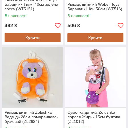
Баранчик Тіммі 40см зелена
Рюкзак дитячий Weber Toys
соска (WT5151)
Баранчик Шон 50см (WT516)
В наявності
В наявності
492
506
₴
₴
Купити
Купити
Рюкзак дитячий Zolushka
Сумочка дитяча Zolushka
Ведмідь 28см помаранчево-
порося Жирик 15см бузкова
бузковий (ZL2624)
(ZL1012)