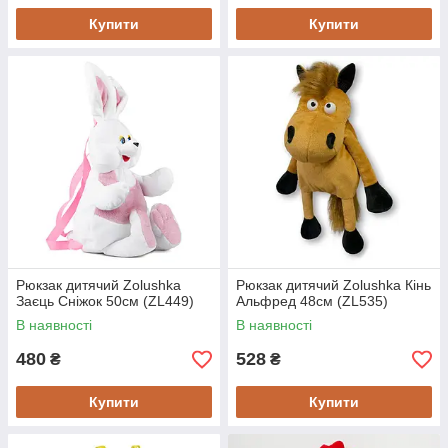
Купити
Купити
Рюкзак дитячий Zolushka
Рюкзак дитячий Zolushka Кінь
Заєць Сніжок 50см (ZL449)
Альфред 48см (ZL535)
В наявності
В наявності
480
528
₴
₴
Купити
Купити