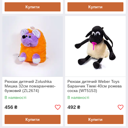
Купити
Купити
Рюкзак дитячий Zolushka
Рюкзак дитячий Weber Toys
Мишка 32см помаранчево-
Баранчик Тіммі 40см рожева
бузковий (ZL2674)
соска (WT5153)
В наявності
В наявності
456
492
₴
₴
Купити
Купити