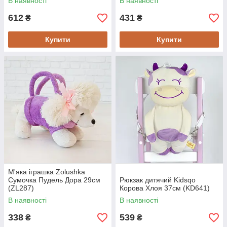
В наявності
В наявності
612
431
₴
₴
Купити
Купити
М'яка іграшка Zolushka
Сумочка Пудель Дора 29см
Рюкзак дитячий Kidsqo
(ZL287)
Корова Хлоя 37см (KD641)
В наявності
В наявності
338
539
₴
₴