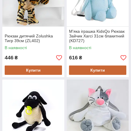
М'яка іграшка KidsQo Рюкзак
Рюкзак дитячий Zolushka
Зайчик Хагсі 31см блакитний
Тигр 39см (ZL402)
(KD727)
В наявності
В наявності
446
616
₴
₴
Купити
Купити