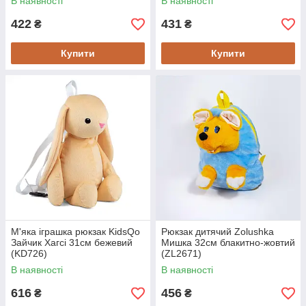
В наявності
В наявності
422
431
₴
₴
Купити
Купити
М'яка іграшка рюкзак KidsQo
Рюкзак дитячий Zolushka
Зайчик Хагсі 31см бежевий
Мишка 32см блакитно-жовтий
(KD726)
(ZL2671)
В наявності
В наявності
616
456
₴
₴