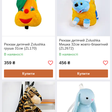
Рюкзак дитячий Zolushka
Рюкзак дитячий Zolushka
Мишка 32см жовто-блакитний
груша 31см (ZL170)
(ZL2672)
В наявності
В наявності
359
456
₴
₴
Купити
Купити