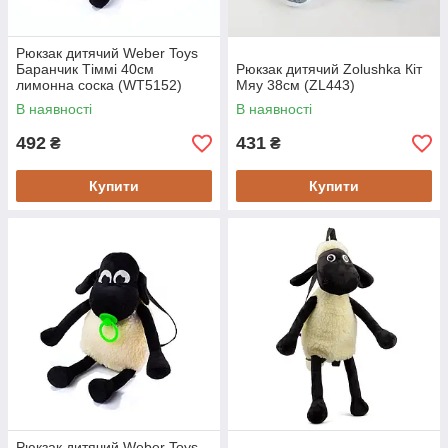
Рюкзак дитячий Weber Toys
Баранчик Тіммі 40см
Рюкзак дитячий Zolushka Кіт
лимонна соска (WT5152)
Мяу 38см (ZL443)
В наявності
В наявності
492
431
₴
₴
Купити
Купити
Рюкзак дитячий Weber Toys