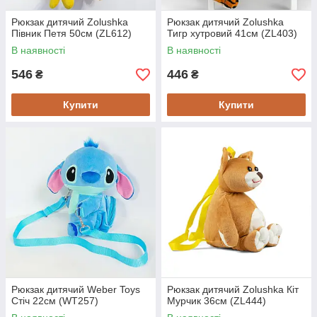
Рюкзак дитячий Zolushka
Рюкзак дитячий Zolushka
Півник Петя 50см (ZL612)
Тигр хутровий 41см (ZL403)
В наявності
В наявності
546
446
₴
₴
Купити
Купити
Рюкзак дитячий Weber Toys
Рюкзак дитячий Zolushka Кіт
Стіч 22см (WT257)
Мурчик 36см (ZL444)