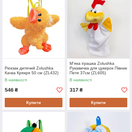
М'яка іграшка Zolushka
Рюкзак дитячий Zolushka
Рукавичка для цукерок Півник
Качка Крякря 50 см (ZL432)
Петя 37см (ZL605)
В наявності
В наявності
546
317
₴
₴
Купити
Купити