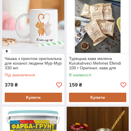
Чашка з принтом оригінальна
Турецька кава мелена
для коханої людини Мур-Мур
Kurukahveci Mehmet Efendi
330 мл
100 г Оригінал, кава для
турки
Під замовлення
В наявності
378
159
₴
₴
Купити
Купити