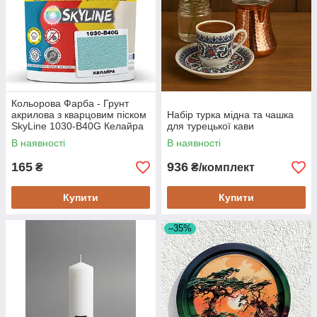
Кольорова Фарба - Грунт
акрилова з кварцовим піском
Набір турка мідна та чашка
SkyLine 1030-B40G Келайра
для турецької кави
1,4 кг
В наявності
В наявності
165
936
₴
₴/комплект
Купити
Купити
–35%