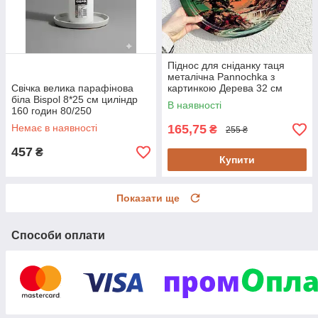
Піднос для сніданку таця
металічна Pannochka з
Свічка велика парафінова
картинкою Дерева 32 см
біла Bispol 8*25 см циліндр
В наявності
160 годин 80/250
Немає в наявності
165,75
₴
255 ₴
457
₴
Купити
Показати ще
Способи оплати