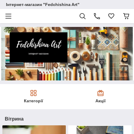
Інтернет-магазин "Fedchishina Art"
Категорії
Акції
Вітрина