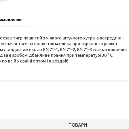
замовлення
зак тигр пошитий з м'якого штучного хутра, а всередині -
означається на відчуттях малюка при торканні іграшка
 стандартам якості EN 71-1, EN 71-2, EN 71-3 глазки виконані
яд за виробом: дбайливе прання при температурі 30 ° С,
о всій Україні оптом і в роздріб
ТОВАРИ