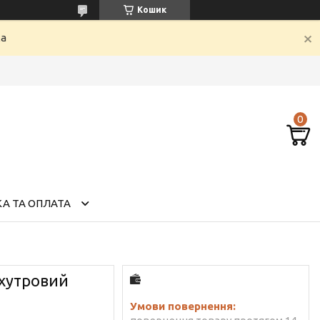
Кошик
ка
А ТА ОПЛАТА
 хутровий