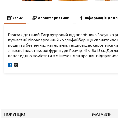
Характеристики
Інформація для 
Опис
Рюкзак дитячий Тигр хутровий від виробника Золушка рюк
пухнастий гіпоалергенний холлофайбер, що сприятливо п
пошита з безпечних матеріалів, і відповідає європейським
з якісної пластикової фурнітури Розмір: 41х19х15 см Догл
попередньо помістити в мішечок для прання. Відправимо п
ПОКУПЦЮ
МАГАЗИН