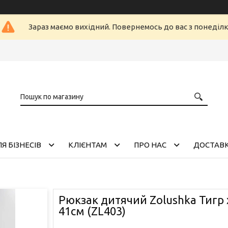
Зараз маємо вихідний. Повернемось до вас з понеділ
Я БІЗНЕСІВ
КЛІЄНТАМ
ПРО НАС
ДОСТАВК
Рюкзак дитячий Zolushka Тигр
41см (ZL403)