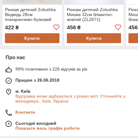
Рюкзак дитячий Zolushka
Рюкзак дитячий Zolushka
Рюкз
Ведмідь 28см
Мишка 32см блакитно-
Мишк
помаранчево-бузковий
жовтий (ZL2671)
блак
(ZL2624)
422
456
456
₴
₴
Купити
Купити
Про нас
99% позитивних з 226 відгуків за рік
Працює з 26.06.2018
м. Київ
Відправка може відбуватися з різних міст. Уточнюйте у
менеджера., Київ, Україна
Контакти
Сьогодні вихідний
Показати весь графік роботи