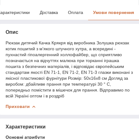
арактеристики
Доставка
Оплата
Умови повернення
Опис
Рюкзак дитячий Качка Крякря від виробника Золушка рюкзак
котик пошитий з м'якого штучного хутра, а всередині -
пухнастий гіпоалергенний холлофайбер, що сприятливо
позначається на відчуттях малюка при торканні іграшка
пошита з безпечних матеріалів, і відповідає європейським
стандартам якості EN 71-1, EN 71-2, EN 71-3 глазки виконані з
якісної пластикової фурнітури Розмір: 50х16х8 см Догляд за
виробом: дбайливе прання при температурі 30 ° С,
попередньо помістити в мішечок для прання. Відправимо по
всій Україні оптом і в роздріб
Приховати
Характеристики
Основні атрибути