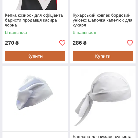
Кепка козирок для офіціанта
Кухарський ковпак бордовий
баристи продавця касира
унісекс шапочка капелюх для
чорна
кухаря
В наявності
В наявності
270
286
₴
₴
Купити
Купити
Бандана для кухаря сушиста