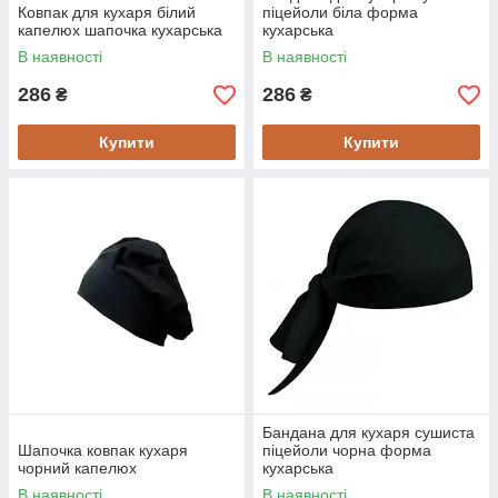
Ковпак для кухаря білий
піцейоли біла форма
капелюх шапочка кухарська
кухарська
В наявності
В наявності
286
286
₴
₴
Купити
Купити
Бандана для кухаря сушиста
Шапочка ковпак кухаря
піцейоли чорна форма
чорний капелюх
кухарська
В наявності
В наявності