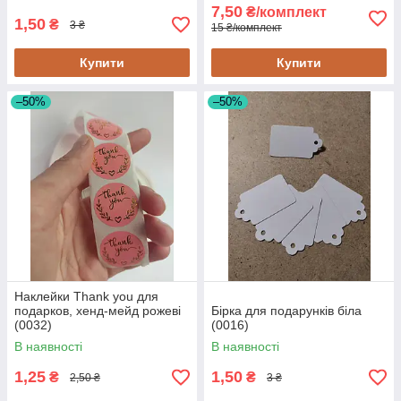
7,50
₴/комплект
1,50
₴
3 ₴
15 ₴/комплект
Купити
Купити
–50%
–50%
Наклейки Thank you для
подарков, хенд-мейд рожеві
Бірка для подарунків біла
(0032)
(0016)
В наявності
В наявності
1,25
1,50
₴
₴
2,50 ₴
3 ₴