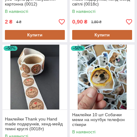
картонна (0012)
світлі (0018с)
В наявності
В наявності
2
0,90
₴
₴
4 ₴
1,80 ₴
Купити
Купити
–50%
–50%
Наклейки 10 шт Собачки
Наклейки Thank you Hand
меми на ноутбук телефон
made подарунків, хенд-мейд
стікери
темні круглі (0018т)
В наявності
В наявності