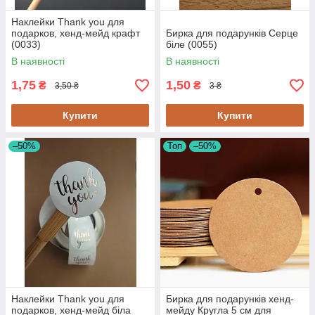
Наклейки Thank you для
подарков, хенд-мейд крафт
Бирка для подарунків Серце
(0033)
біле (0055)
В наявності
В наявності
1,75
1,50
₴
₴
3,50 ₴
3 ₴
Купити
Купити
–50%
Топ
–50%
Наклейки Thank you для
Бирка для подарунків хенд-
подарков, хенд-мейд біла
мейду Кругла 5 см для