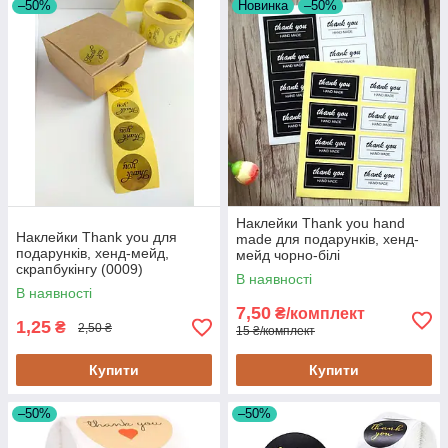
–50%
Новинка
–50%
Наклейки Thank you hand
Наклейки Thank you для
made для подарунків, хенд-
подарунків, хенд-мейд,
мейд чорно-білі
скрапбукінгу (0009)
В наявності
В наявності
7,50
₴/комплект
1,25
₴
2,50 ₴
15 ₴/комплект
Купити
Купити
–50%
–50%