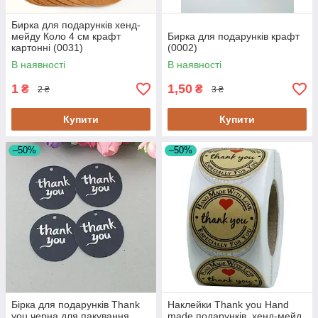
Бирка для подарунків хенд-
мейду Коло 4 см крафт
Бирка для подарунків крафт
картонні (0031)
(0002)
В наявності
В наявності
1
1,50
₴
₴
2 ₴
3 ₴
Купити
Купити
–50%
–50%
Бірка для подарунків Thank
Наклейки Thank you Hand
you черна для пакування
made подарунків, хенд-мейд