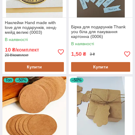
Наклейки Hand made with
Бірка для подарунків Thank
love для подарунків, хенд-
you біла для пакування
мейд великі (0003)
картонна (0006)
В наявності
В наявності
10
₴/комплект
1,50
₴
3 ₴
20 ₴/комплект
Купити
Купити
Топ
–50%
–50%