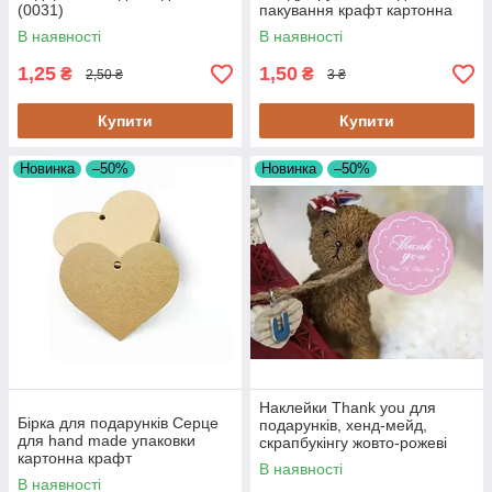
(0031)
пакування крафт картонна
(0015)
В наявності
В наявності
1,25
1,50
₴
₴
2,50 ₴
3 ₴
Купити
Купити
Новинка
–50%
Новинка
–50%
Наклейки Thank you для
Бірка для подарунків Серце
подарунків, хенд-мейд,
для hand made упаковки
скрапбукінгу жовто-рожеві
картонна крафт
В наявності
В наявності