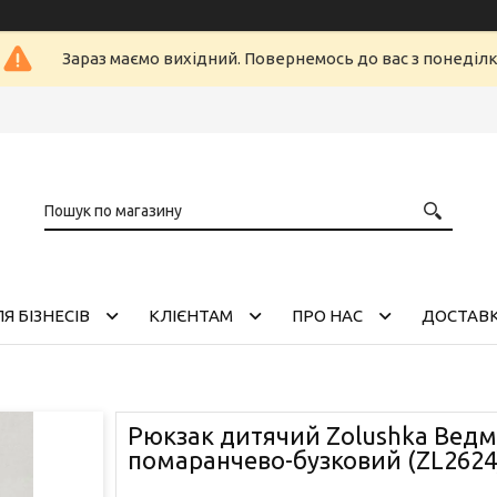
Зараз маємо вихідний. Повернемось до вас з понеділ
Я БІЗНЕСІВ
КЛІЄНТАМ
ПРО НАС
ДОСТАВК
Рюкзак дитячий Zolushka Ведм
помаранчево-бузковий (ZL2624