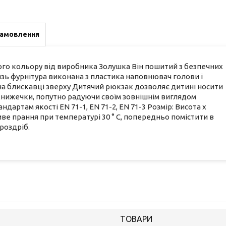
замовлення
о кольору від виробника Золушка Він пошитий з безпечних
бязь фурнітура виконана з пластика наповнювач голови і
на блискавці зверху Дитячий рюкзак дозволяє дитині носити
книжечки, попутно радуючи своїм зовнішнім виглядом
артам якості EN 71-1, EN 71-2, EN 71-3 Розмір: Висота х
ве прання при температурі 30 ° С, попередньо помістити в
 роздріб.
ТОВАРИ