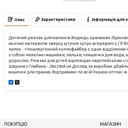
Характеристики
Інформація для 
Опис
Дитячий рюкзак для малюків Ведмідь оранжево-бузковог
якісних матеріалів: зверху штучне хутро всередині х / б 
лапок - гіпоалергенний холлофайбер є одне відділення 
з собою невеликі машинки, ляльки, пляшечки для води, 
дорослих. Рюкзак для дітей відповідає європейським станд
Ширина х Глибина - 28х24х8 см Догляд за виробом: дбайли
мішечок для прання. Відправимо по всій Україні оптом і в
ПОКУПЦЮ
МАГАЗИН