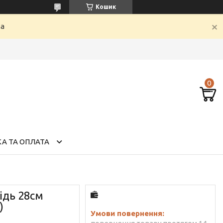
Кошик
ка
А ТА ОПЛАТА
ідь 28см
)