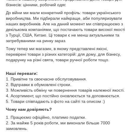
бізнесів: цінники, робочий одяг.
До війни ми мали конкретний профіль: товари українського
виробництва. Ми підбирали найкраще, аби популяризувати
наших виробників. Але на даний момент ми співпрацюємо з
декількома компаніями, що постачають товари високої якості
з Турції, США, Китаю. Ці товари є не менш актуальними та
затребуваними на ринку зараз.
Тому тепер ми магазин, в якому представлені якісні,
перевірені товари з різних категорій: для дому, для бізнесу,
подарунку на різні свята, товари ручної роботи тощо.
Наші переваги:
1. Привітне та своєчасне обслуговування.
2. Відправки в обумовлені строки.
3. Можливість обміну чи повернення товарів належної якості.
4. Асортимент, що постійно оновлюється та доповнюється.
5. Товари співпадають з фото на сайті та описом :)
Чому нам довіряють?
1. Працюємо офіційно, платимо податки.
2. За майже 5 років роботи, ми виконали більше 7000
замовлень.