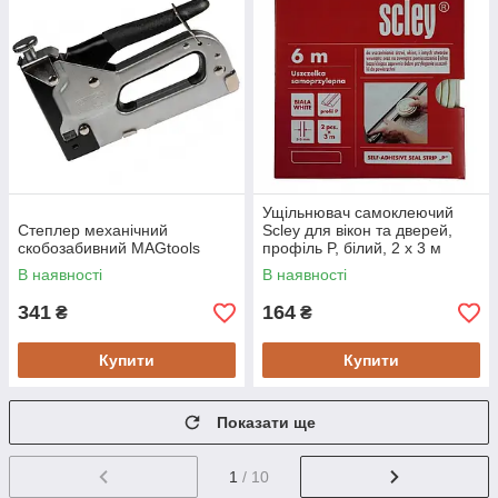
Ущільнювач самоклеючий
Степлер механічний
Scley для вікон та дверей,
скобозабивний MAGtools
профіль P, білий, 2 x 3 м
В наявності
В наявності
341
164
₴
₴
Купити
Купити
Показати ще
1
/ 10