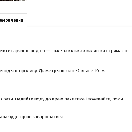
замовлення
алийте гарячою водою — і вже за кілька хвилин ви отримаєте
 під час проливу. Діаметр чашки не більше 10 см.
 рази. Налийте воду до краю пакетика і почекайте, поки
 кава буде гірше заварюватися.