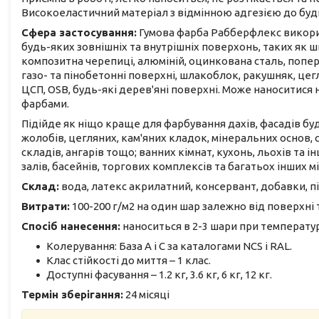
Високоеластичний матеріал з відмінною адгезією до буд
Сфера застосування:
Гумова фарба Рабберфлекс викори
будь-яких зовнішніх та внутрішніх поверхонь, таких як ш
композитна черепиці, алюміній, оцинкована сталь, попе
газо- та пінобетонні поверхні, шлакоблок, ракушняк, цег
ЦСП, OSB, будь-які дерев'яні поверхні. Може наноситися
фарбами.
Підійде як ніщо краще для фарбування дахів, фасадів буд
жолобів, цегляних, кам'яних кладок, мінеральних основ,
складів, ангарів тощо; ванних кімнат, кухонь, льохів та
залів, басейнів, торгових комплексів та багатьох інших м
Склад:
вода, латекс акрилатний, консервант, добавки, п
Витрати:
100-200 г/м2 на один шар залежно від поверхні та
Спосіб нанесення:
наноситься в 2-3 шари при температу
Колерування: База А і С за каталогами NCS і RAL.
Клас стійкості до миття – 1 клас.
Доступні фасування – 1.2 кг, 3.6 кг, 6 кг, 12 кг.
Термін зберігання:
24 місяці