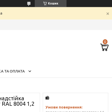
Кошик
ка
А ТА ОПЛАТА
надстійка
 RAL 8004 1,2