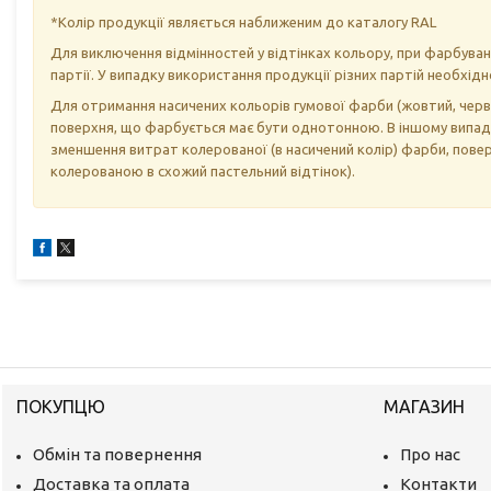
*Колір продукції являється наближеним до каталогу RAL
Для виключення відмінностей у відтінках кольору, при фарбува
партії. У випадку використання продукції різних партій необхід
Для отримання насичених кольорів гумової фарби (жовтий, черв
поверхня, що фарбується має бути однотонною. В іншому випадк
зменшення витрат колерованої (в насичений колір) фарби, пов
колерованою в схожий пастельний відтінок).
ПОКУПЦЮ
МАГАЗИН
Обмін та повернення
Про нас
Доставка та оплата
Контакти