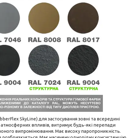
erFlex SkyLine) для застосування зовні та всередині
а атмосферних впливів, витримує будь-які перепади
рвоного випромінювання. Має високу паропроникність.
не розбризкується. Має насичену однорідну консистенцію.