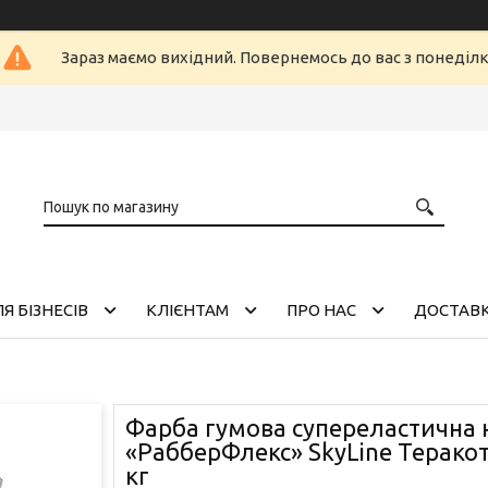
Зараз маємо вихідний. Повернемось до вас з понеділ
Я БІЗНЕСІВ
КЛІЄНТАМ
ПРО НАС
ДОСТАВК
Фарба гумова супереластична 
«РабберФлекс» SkyLine Теракот
кг