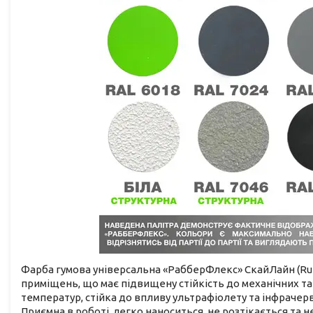
Фарба гумова універсальна «РабберФлекс» СкайЛайн (Rubb
приміщень, що має підвищену стійкість до механічних т
температур, стійка до впливу ультрафіолету та інфраче
Приємна в роботі, легко наноситься, не розтікається та 