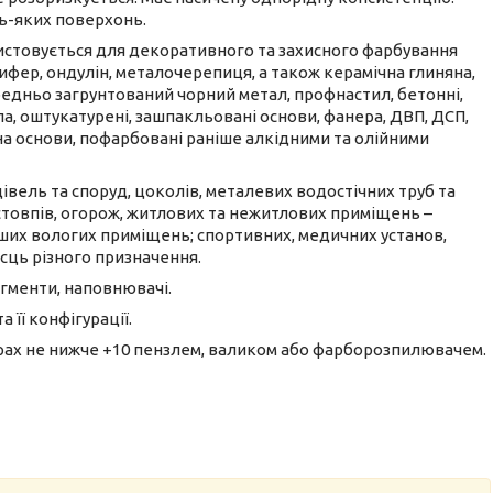
ь-яких поверхонь.
стовується для декоративного та захисного фарбування
ифер, ондулін, металочерепиця, а також керамічна глиняна,
редньо загрунтований чорний метал, профнастил, бетонні,
ла, оштукатурені, зашпакльовані основи, фанера, ДВП, ДСП,
 на основи, пофарбовані раніше алкідними та олійними
івель та споруд, цоколів, металевих водостічних труб та
 стовпів, огорож, житлових та нежитлових приміщень –
 інших вологих приміщень; спортивних, медичних установ,
ісць різного призначення.
ігменти, наповнювачі.
 її конфігурації.
рах не нижче +10 пензлем, валиком або фарборозпилювачем.