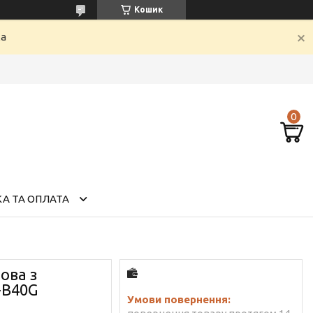
Кошик
ка
А ТА ОПЛАТА
ова з
-B40G