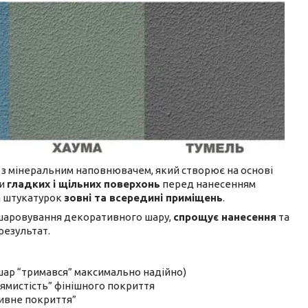
л з мінеральним наповнювачем, який створює на основі
ки
гладких і щільних поверхонь
перед нанесенням
а штукатурок
зовні та всередині приміщень
.
дшаровування декоративного шару,
спрощує нанесення
та
результат.
шар “тримався” максимально надійно)
ямистість” фінішного покриття
ивне покриття”