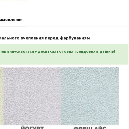
замовлення
имального зчеплення перед фарбуванням
ер випускається у десятках готових трендових відтінків!