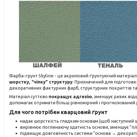
Фарба-грунт Skyline - це акриловий ґрунтуючий матеріа
шорстку, “чіпку” структуру
. Призначений для підготов
декоративних фактурних фарб, структурних покриттів т
Матеріал суттєво
покращує адгезію
, зменшує ризик ві
допомагає отримати більш рівномірний і прогнозований 
Для чого потрібен кварцовий ґрунт
надає шорсткість гладким основам (щоб наступний 
вирівнює поглинаючу здатність основи, зменшує “пл
підвищує довговічність системи “основа → декорат