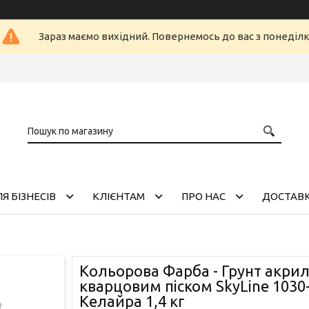
Зараз маємо вихідний. Повернемось до вас з понеділ
Я БІЗНЕСІВ
КЛІЄНТАМ
ПРО НАС
ДОСТАВК
Кольорова Фарба - Грунт акрил
кварцовим піском SkyLine 1030
Келайра 1,4 кг