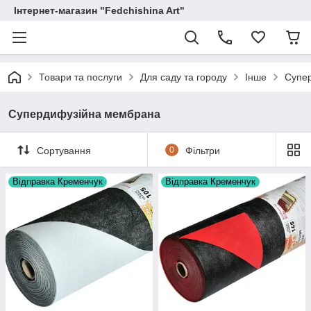
Інтернет-магазин "Fedchishina Art"
Товари та послуги
Для саду та городу
Інше
Супе
Супердифузійна мембрана
Сортування
0
Фільтри
Відправка Кременчук
Відправка Кременчук