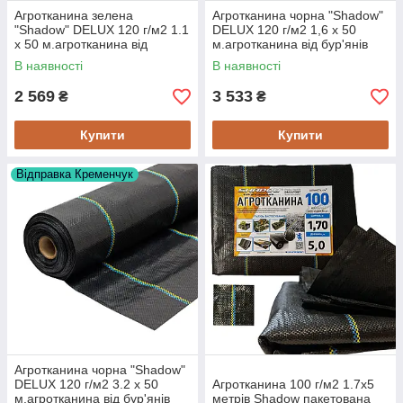
Агротканина зелена
Агротканина чорна "Shadow"
"Shadow" DELUX 120 г/м2 1.1
DELUX 120 г/м2 1,6 х 50
х 50 м.агротканина від
м.агротканина від бур'янів
бур'янів
В наявності
В наявності
2 569
3 533
₴
₴
Купити
Купити
Відправка Кременчук
Агротканина чорна "Shadow"
DELUX 120 г/м2 3.2 х 50
Агротканина 100 г/м2 1.7х5
м.агротканина від бур'янів
метрів Shadow пакетована