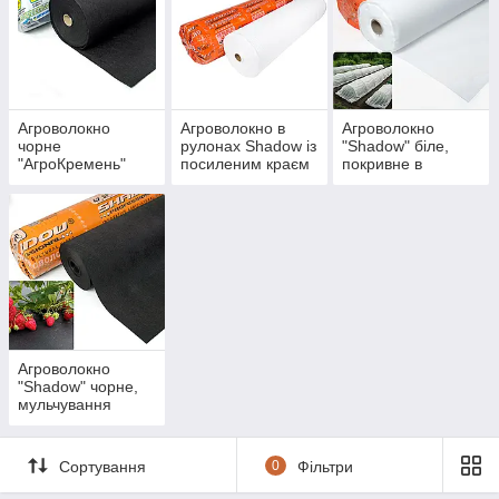
Агроволокно
Агроволокно в
Агроволокно
чорне
рулонах Shadow із
"Shadow" біле,
"АгроКремень"
посиленим краєм
покривне в
рулонах
Агроволокно
"Shadow" чорне,
мульчування
Сортування
0
Фільтри