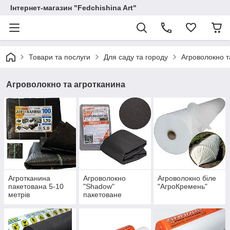
Інтернет-магазин "Fedchishina Art"
Товари та послуги
Для саду та городу
Агроволокно т
Агроволокно та агротканина
Агротканина
Агроволокно
Агроволокно біле
пакетована 5-10
"Shadow"
"АгроКремень"
метрів
пакетоване