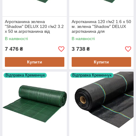
Агротканина зелена
Агротканина 120 г/м2 1.6 х 50
"Shadow" DELUX 120 г/м2 3.2
м. зелена "Shadow" DELUX
х 50 м.агротканина від
агротканина для
бур'янів
мульчування
В наявності
В наявності
7 476
3 738
₴
₴
Купити
Купити
Відправка Кременчук
Відправка Кременчук