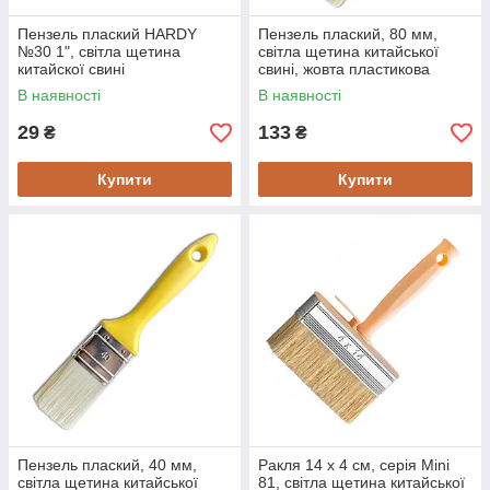
Пензель плаский HARDY
Пензель плаский, 80 мм,
№30 1", світла щетина
світла щетина китайської
китайскої свині
свині, жовта пластикова
ручка HARDY
В наявності
В наявності
29
133
₴
₴
Купити
Купити
Пензель плаский, 40 мм,
Ракля 14 х 4 см, серія Mini
світла щетина китайської
81, світла щетина китайської