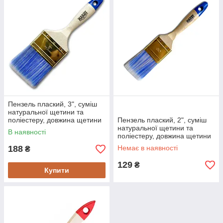
Пензель плаский, 3", суміш
натуральної щетини та
поліестеру, довжина щетини
Пензель плаский, 2", суміш
76 мм, дерев'яна ручка
натуральної щетини та
В наявності
HARDY
поліестеру, довжина щетини
63 мм, дерев'яна ручка
188
Немає в наявності
₴
HARDY
129
₴
Купити