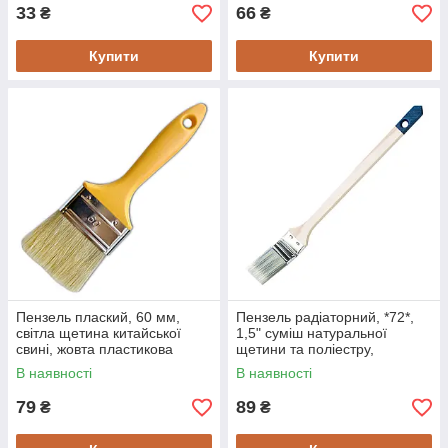
33
66
₴
₴
Купити
Купити
Пензель плаский, 60 мм,
Пензель радіаторний, *72*,
світла щетина китайської
1,5" суміш натуральної
свині, жовта пластикова
щетини та поліестру,
ручка HARDY
довжина 53 мм
В наявності
В наявності
79
89
₴
₴