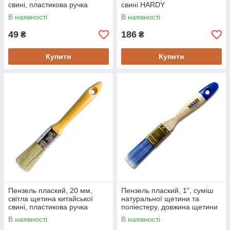
свині, пластикова ручка
свині HARDY
HARDY Жовта
В наявності
В наявності
49
186
₴
₴
Купити
Купити
Пензель плаский, 20 мм,
Пензель плаский, 1", суміш
світла щетина китайської
натуральної щетини та
свині, пластикова ручка
поліестеру, довжина щетини
HARDY Жовта
51 мм, дерев'яна ручка
В наявності
В наявності
HARDY