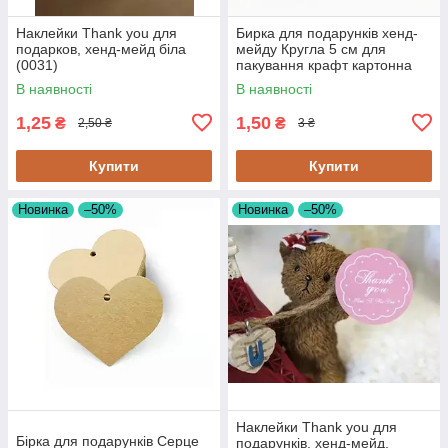
Наклейки Thank you для
Бирка для подарунків хенд-
подарков, хенд-мейд біла
мейду Кругла 5 см для
(0031)
пакування крафт картонна
(0015)
В наявності
В наявності
1,25
1,50
₴
₴
2,50 ₴
3 ₴
Купити
Купити
Новинка
–50%
Новинка
–50%
Наклейки Thank you для
Бірка для подарунків Серце
подарунків, хенд-мейд,