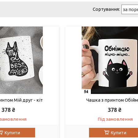
нтом Мій друг - кіт
Чашка з принтом Обій
378 ₴
378 ₴
 замовлення
Під замовлення
Купити
Купити