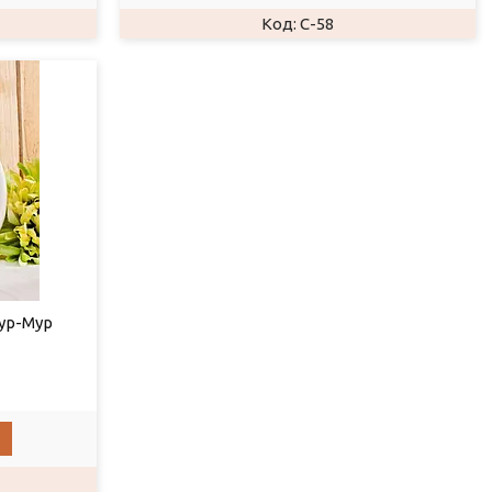
C-58
ур-Мур