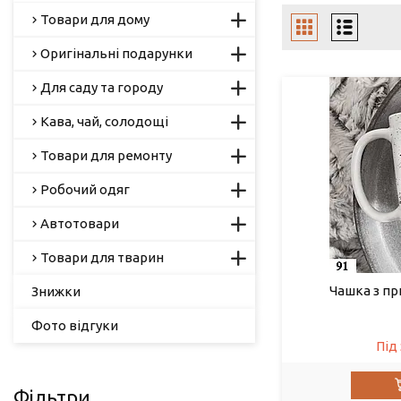
Товари для дому
Оригінальні подарунки
Для саду та городу
Кава, чай, солодощі
Товари для ремонту
Робочий одяг
Автотовари
Товари для тварин
Чашка з при
Знижки
Фото відгуки
Під
Фільтри