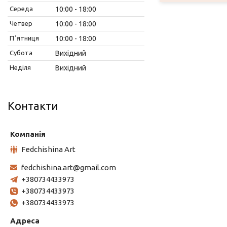
Середа
10:00
18:00
Четвер
10:00
18:00
Пʼятниця
10:00
18:00
Субота
Вихідний
Неділя
Вихідний
Контакти
Fedchishina Art
fedchishina.art@gmail.com
+380734433973
+380734433973
+380734433973