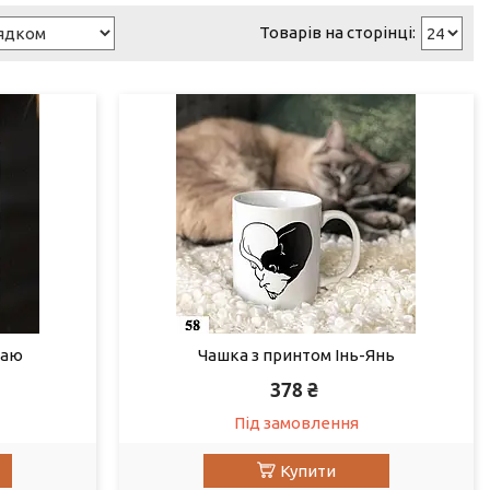
маю
Чашка з принтом Інь-Янь
378 ₴
Під замовлення
Купити