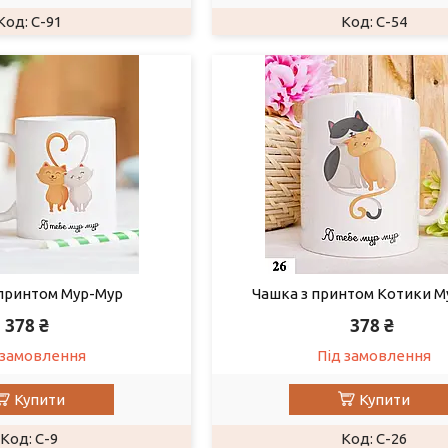
C-91
C-54
 принтом Мур-Мур
Чашка з принтом Котики М
378 ₴
378 ₴
 замовлення
Під замовлення
Купити
Купити
C-9
C-26