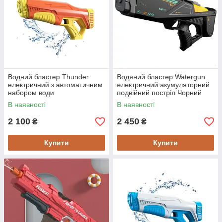
Водний бластер Thunder
Водяний бластер Watergun
електричний з автоматичним
електричний акумуляторний
набором води
подвійний постріл Чорний
акумуляторний
В наявності
В наявності
Помаранчевий
2 100
2 450
₴
₴
Купити
Купити