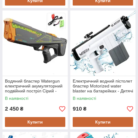
Купити
Купити
Водяний бластер Watergun
Електричний водний пістолет
електричний акумуляторний
бластер Motorized water
подвійний постріл Сірий -
blaster на батарейках - Дитячі
Дитячі іграшки
іграшки
В наявності
В наявності
2 450
910
₴
₴
Купити
Купити