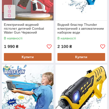
Електричний водяний
Водний бластер Thunder
пістолет дитячий Combat
електричний з автоматичним
Water Gun Червоний
набором води
акумуляторний Синій
В наявності
В наявності
1 990
2 100
₴
₴
Купити
Купити