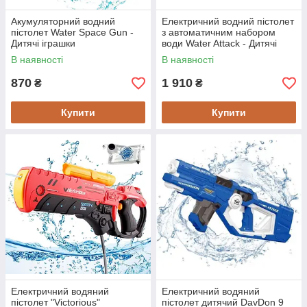
Акумуляторний водний
Електричний водний пістолет
пістолет Water Space Gun -
з автоматичним набором
Дитячі іграшки
води Water Attack - Дитячі
іграшки
В наявності
В наявності
870
1 910
₴
₴
Купити
Купити
Електричний водяний
Електричний водяний
пістолет "Victorious"
пістолет дитячий DavDon 9