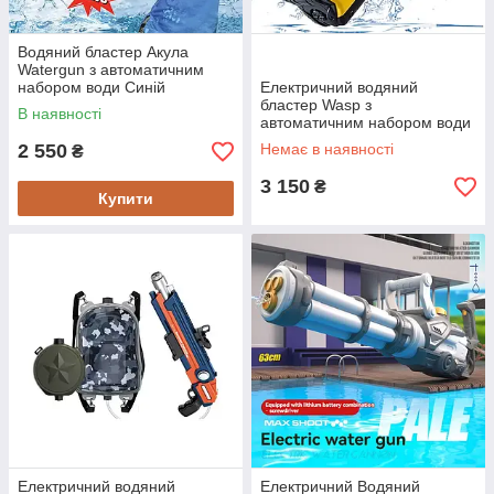
Водяний бластер Акула
Watergun з автоматичним
набором води Синій
Електричний водяний
бластер Wasp з
В наявності
автоматичним набором води
акумуляторний - Дитячі
2 550
Немає в наявності
₴
іграшки
3 150
₴
Купити
Електричний водяний
Електричний Водяний