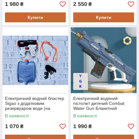
1 980
2 550
₴
₴
Купити
Купити
Електричний водний бластер
Електричний водяний
Sigao з додатковим
пістолет дитячий Combat
резервуаром води (на
Water Gun Блакитний
батарейках) - Дитячі іграшки
В наявності
В наявності
1 070
1 990
₴
₴