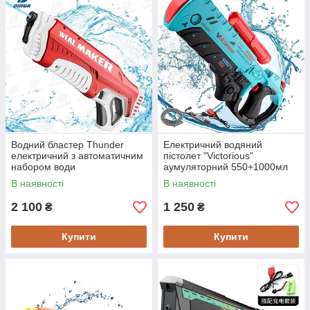
Водний бластер Thunder
Електричний водяний
електричний з автоматичним
пістолет "Victorious"
набором води
аумуляторний 550+1000мл
акумуляторний Червоний -
Бірюзовий
В наявності
В наявності
Дитячі іграшки
2 100
1 250
₴
₴
Купити
Купити