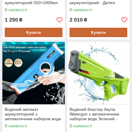
аумуляторний 550+1000мл
акумуляторний - Дитячі
Червоний - Дитячі іграшки
іграшки
В наявності
В наявності
1 250
2 010
₴
₴
Купити
Купити
Водяний автомат
Водяний бластер Акула
акумуляторний з
Watergun з автоматичним
автоматичним набором води
набором води Зелений -
XiangNan - Дитячі іграшки
Дитячі іграшки
В наявності
В наявності