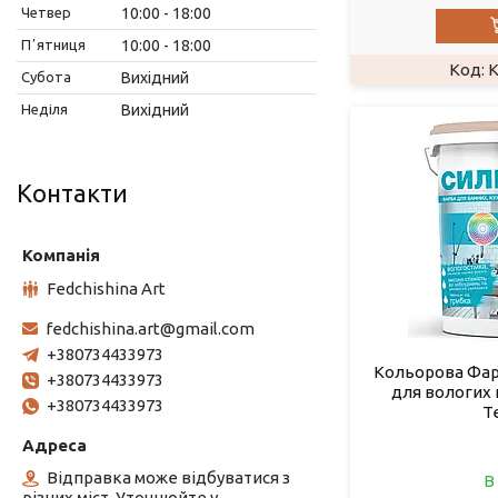
Четвер
10:00
18:00
Пʼятниця
10:00
18:00
K
Субота
Вихідний
Неділя
Вихідний
Контакти
Fedchishina Art
fedchishina.art@gmail.com
+380734433973
Кольорова Фар
+380734433973
для вологих
+380734433973
Т
Відправка може відбуватися з
В
різних міст. Уточнюйте у