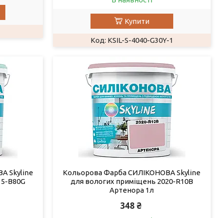
Купити
KSIL-S-4040-G30Y-1
А Skyline
Кольорова Фарба СИЛІКОНОВА Skyline
15-B80G
для вологих приміщень 2020-R10B
Артенора 1л
348 ₴