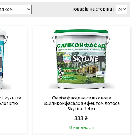
, кухні та
Фарба фасадна силіконова
ологістю
«Силиконфасад» з ефектом лотоса
SkyLine 1,4 кг
333 ₴
В наявності