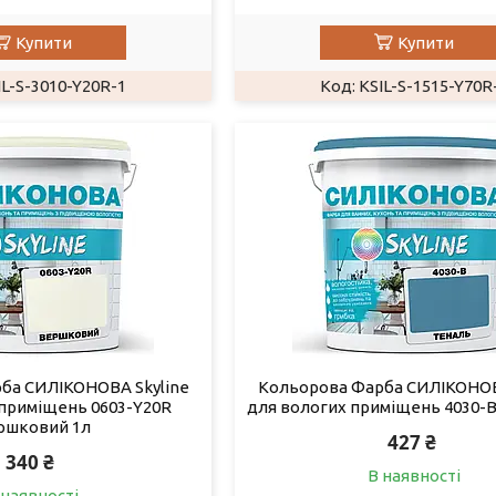
Купити
Купити
IL-S-3010-Y20R-1
KSIL-S-1515-Y70R
ба СИЛІКОНОВА Skyline
Кольорова Фарба СИЛІКОНОВ
 приміщень 0603-Y20R
для вологих приміщень 4030-B
ршковий 1л
427 ₴
340 ₴
В наявності
 наявності