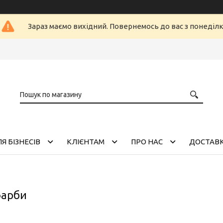
Зараз маємо вихідний. Повернемось до вас з понеділ
Я БІЗНЕСІВ
КЛІЄНТАМ
ПРО НАС
ДОСТАВК
фарби