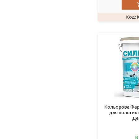
K
Кольорова Фар
для вологих
Де
В