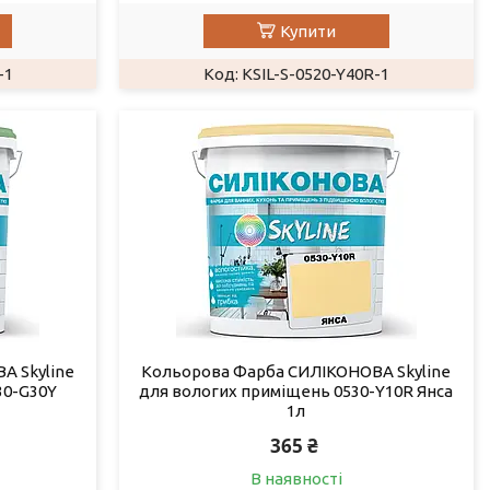
Купити
-1
KSIL-S-0520-Y40R-1
А Skyline
Кольорова Фарба СИЛІКОНОВА Skyline
30-G30Y
для вологих приміщень 0530-Y10R Янса
1л
365 ₴
В наявності