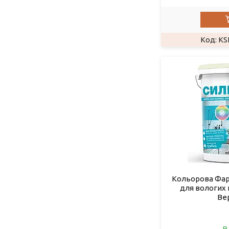
KS
Кольорова Фар
для вологих
Ве
В