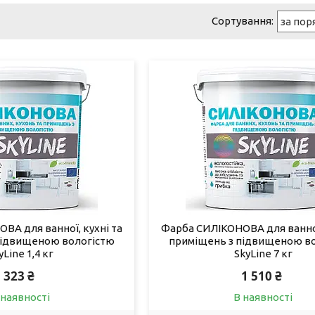
ВА для ванної, кухні та
Фарба СИЛІКОНОВА для ванної
підвищеною вологістю
приміщень з підвищеною в
yLine 1,4 кг
SkyLine 7 кг
323 ₴
1 510 ₴
 наявності
В наявності