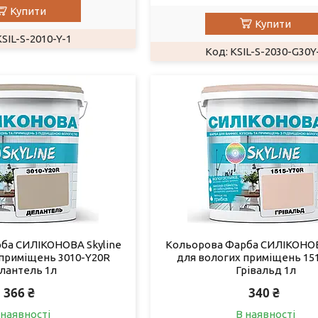
Купити
Купити
SIL-S-2010-Y-1
KSIL-S-2030-G30Y
ба СИЛІКОНОВА Skyline
Кольорова Фарба СИЛІКОНОВ
 приміщень 3010-Y20R
для вологих приміщень 15
лантель 1л
Грівальд 1л
366 ₴
340 ₴
 наявності
В наявності