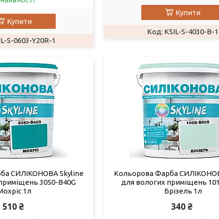
Купити
Купити
KSIL-S-4030-B-1
IL-S-0603-Y20R-1
ба СИЛІКОНОВА Skyline
Кольорова Фарба СИЛІКОНОВ
 приміщень 3050-B40G
для вологих приміщень 10
Мохріс 1л
Брізель 1л
510 ₴
340 ₴