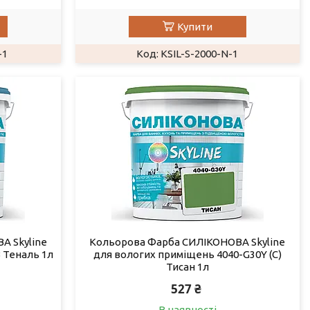
Купити
-1
KSIL-S-2000-N-1
А Skyline
Кольорова Фарба СИЛІКОНОВА Skyline
 Теналь 1л
для вологих приміщень 4040-G30Y (C)
Тисан 1л
527 ₴
В наявності