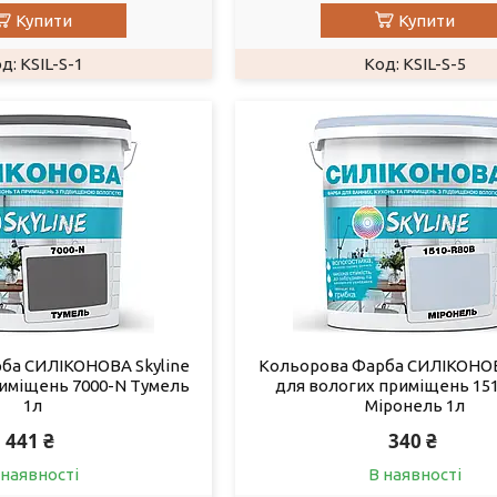
Купити
Купити
KSIL-S-1
KSIL-S-5
ба СИЛІКОНОВА Skyline
Кольорова Фарба СИЛІКОНОВ
риміщень 7000-N Тумель
для вологих приміщень 15
1л
Міронель 1л
441 ₴
340 ₴
 наявності
В наявності