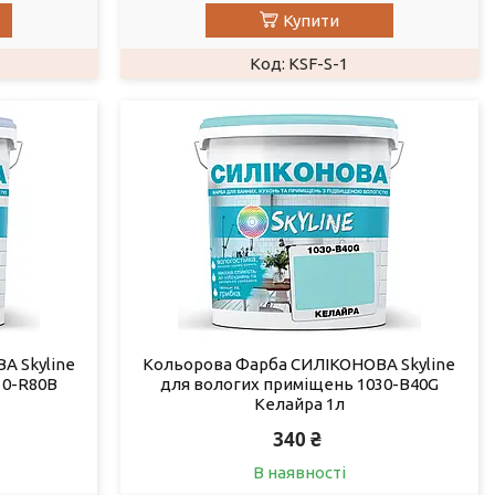
Купити
KSF-S-1
А Skyline
Кольорова Фарба СИЛІКОНОВА Skyline
10-R80B
для вологих приміщень 1030-B40G
Келайра 1л
340 ₴
В наявності