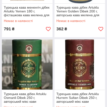
Турецька кава мененгіч дібек
Турецька кава дібек Artuklu
Artuklu Yemen 180 г,
Yemen Golden Dibek 200 г,
фісташкова кава мелена для
авторська кава мелена для
турки
турки
Немає в наявності
Немає в наявності
791
362
₴
₴
Турецька кава дібек Artuklu
Турецька кава дібек Artuklu
Osmanli Dibek 250 г,
Hurrem Sultan Dibek 250 г,
авторський мікс кави
авторський мікс кави