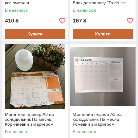
все зможеш
Блок для запису "To do list"
В наявності
В наявності
410
167
₴
₴
Купити
Купити
Магнітний планер А3 на
Магнітний планер А3 на
холодильник На месяц
холодильник На месяц
Коричневий з маркером
Рожевий з маркером
багаторазовий
багаторазовий
В наявності
В наявності