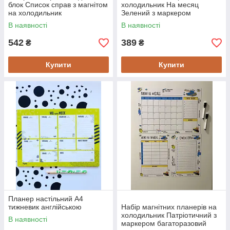
блок Список справ з магнітом
холодильник На месяц
на холодильник
Зелений з маркером
багаторазовий
В наявності
В наявності
542
389
₴
₴
Купити
Купити
Планер настільний А4
тижневик англійською
Набір магнітних планерів на
холодильник Патріотичний з
В наявності
маркером багаторазовий