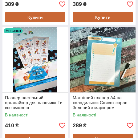
389
389
₴
₴
Купити
Купити
Новинка
Планер настільний
Магнітний планер А4 на
органайзер для хлопчика Ти
холодильник Список справ
все зможеш
Зелений з маркером
багаторазовий
В наявності
В наявності
410
289
₴
₴