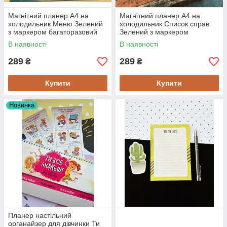
Магнітний планер А4 на
Магнітний планер А4 на
холодильник Меню Зелений
холодильник Список справ
з маркером багаторазовий
Зелений з маркером
багаторазовий
В наявності
В наявності
289
289
₴
₴
Купити
Купити
Новинка
Планер настільний
органайзер для дівчинки Ти