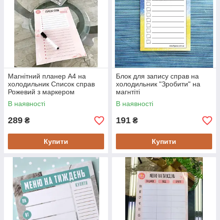
Магнітний планер А4 на
Блок для запису справ на
холодильник Список справ
холодильник "Зробити" на
Рожевий з маркером
магнтіті
багаторазовий
В наявності
В наявності
289
191
₴
₴
Купити
Купити