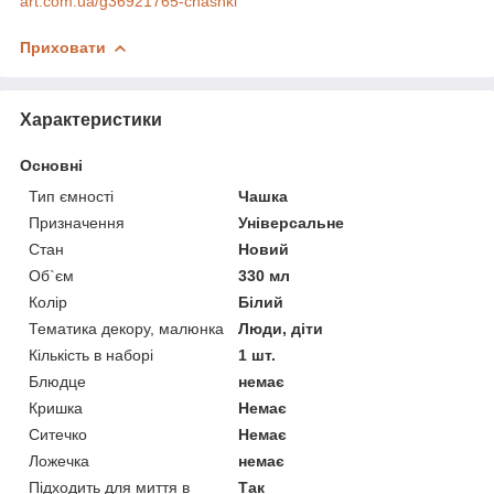
art.com.ua/g36921765-chashki
Приховати
Характеристики
Основні
Тип ємності
Чашка
Призначення
Універсальне
Стан
Новий
Об`єм
330 мл
Колір
Білий
Тематика декору, малюнка
Люди, діти
Кількість в наборі
1 шт.
Блюдце
немає
Кришка
Немає
Ситечко
Немає
Ложечка
немає
Підходить для миття в
Так