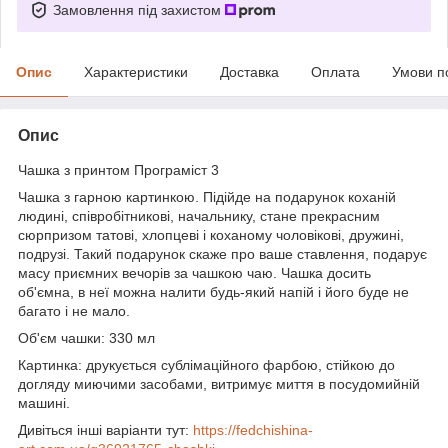
Замовлення під захистом
Опис
Характеристики
Доставка
Оплата
Умови п
Опис
Чашка з принтом Програміст 3
Чашка з гарною картинкою. Підійде на подарунок коханій
людині, співробітникові, начальнику, стане прекрасним
сюрпризом татові, хлопцеві і коханому чоловікові, дружині,
подрузі. Такий подарунок скаже про ваше ставлення, подарує
масу приємних вечорів за чашкою чаю. Чашка досить
об'ємна, в неї можна налити будь-який напій і його буде не
багато і не мало.
Об'єм чашки: 330 мл
Картинка: друкується сублімаційного фарбою, стійкою до
догляду миючими засобами, витримує миття в посудомийній
машині.
Дивіться інші варіанти тут:
https://fedchishina-