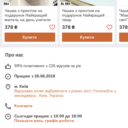
Чашка з принтом на
Чашка з принтом на
Чашк
подарунок Найкращий
подарунок Найкращий
"Мам
вчитель на день учителя
лікар
світ
(504)
378
378
378
₴
₴
Купити
Купити
Про нас
99% позитивних з 226 відгуків за рік
Працює з 26.06.2018
м. Київ
Відправка може відбуватися з різних міст. Уточнюйте у
менеджера., Київ, Україна
Контакти
Сьогодні працює з 10:00 до 18:00
Показати весь графік роботи