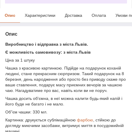
Опис
Характеристики
Доставка
Оплата
Умови п
Опис
Виробництво і відправка з міста Львів.
Є можливість самовивозу: з міста Львів
Ціна за 1 штуку
Чашка з красивою картинкою. Підійде на подарунок коханій
людині, стане прекрасним сюрпризом. Такий подарунок на 8
березня, день народження або просто без приводу скаже про
ваше ставлення, подарує масу приємних вечорів за чашкою
чаю. Нагадуватиме про вас, навіть коли ви не поруч.
Чашка досить об'ємна, в неї можна налити будь-який напій і
його буде не багато і не мало.
Об"єм чашки: 330 мл.
Картинка: друкується сублімаційною
фарбою
, стійкою до
догляду миючими засобами, витримує миття в посудомийній
машині.