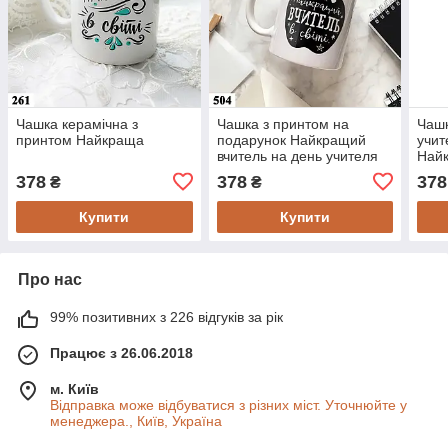
Чашка керамічна з
Чашка з принтом на
Чашк
принтом Найкраща
подарунок Найкращий
учит
вчитель на день учителя
Найк
(504)
378
378
378
₴
₴
Купити
Купити
Про нас
99% позитивних з 226 відгуків за рік
Працює з 26.06.2018
м. Київ
Відправка може відбуватися з різних міст. Уточнюйте у
менеджера., Київ, Україна