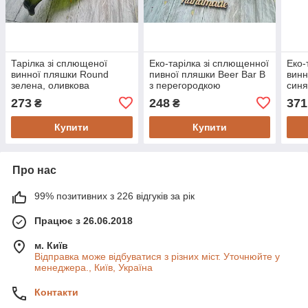
Тарілка зі сплющеної
Еко-тарілка зі сплющенної
Еко-
винної пляшки Round
пивної пляшки Beer Bar B
винн
зелена, оливкова
з перегородкою
син
273
248
371
₴
₴
Купити
Купити
Про нас
99% позитивних з 226 відгуків за рік
Працює з 26.06.2018
м. Київ
Відправка може відбуватися з різних міст. Уточнюйте у
менеджера., Київ, Україна
Контакти