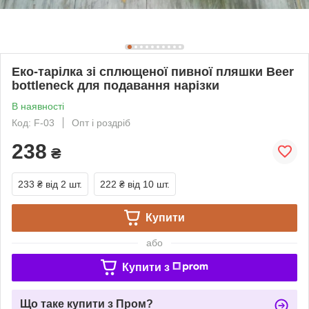
Еко-тарілка зі сплющеної пивної пляшки Beer
bottleneck для подавання нарізки
В наявності
Код: F-03
Опт і роздріб
238
₴
233 ₴
від 2 шт.
222 ₴
від 10 шт.
Купити
або
Купити з
Що таке купити з Пром?