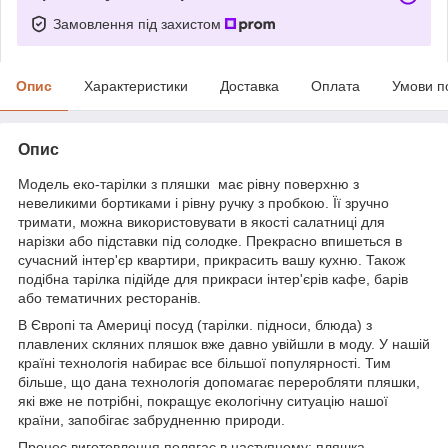
Замовлення під захистом
Опис
Характеристики
Доставка
Оплата
Умови п
Опис
Модель еко-тарілки з пляшки має рівну поверхню з
невеликими бортиками і рівну ручку з пробкою. Її зручно
тримати, можна використовувати в якості салатниці для
нарізки або підставки під солодке. Прекрасно впишеться в
сучасний інтер'єр квартири, прикрасить вашу кухню. Також
подібна тарілка підійде для прикраси інтер'єрів кафе, барів
або тематичних ресторанів.
В Європі та Америці посуд (тарілки. підноси, блюда) з
плавлених скляних пляшок вже давно увійшли в моду. У нашій
країні технологія набирає все більшої популярності. Тим
більше, що дана технологія допомагає переробляти пляшки,
які вже не потрібні, покращує екологічну ситуацію нашої
країни, запобігає забрудненню природи.
Процес виготовлення полягає в наступному: пляшка