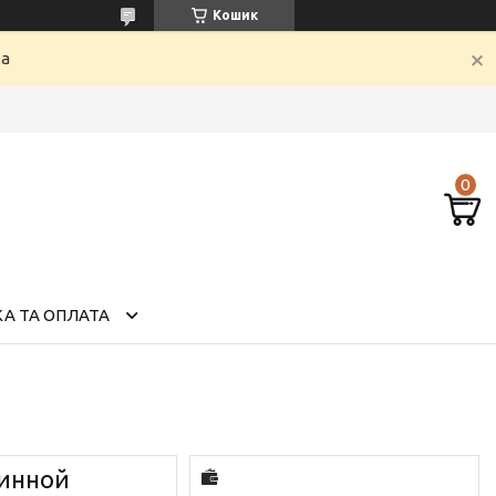
Кошик
ка
А ТА ОПЛАТА
винной