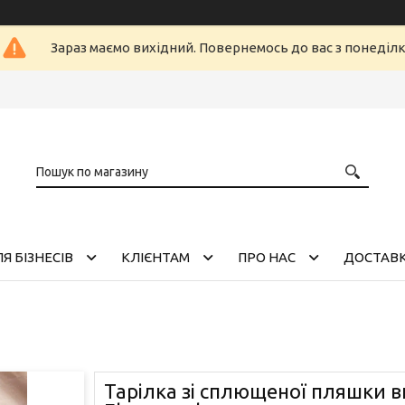
Зараз маємо вихідний. Повернемось до вас з понеділ
Я БІЗНЕСІВ
КЛІЄНТАМ
ПРО НАС
ДОСТАВК
Тарілка зі сплющеної пляшки 