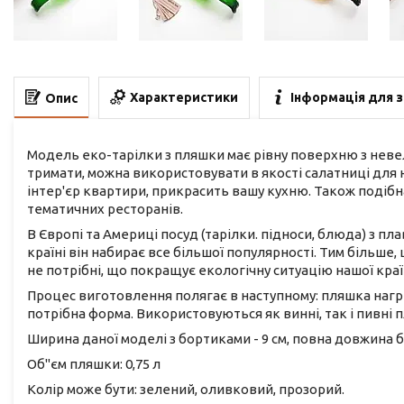
Характеристики
Інформація для 
Опис
Модель еко-тарілки з пляшки має рівну поверхню з невели
тримати, можна використовувати в якості салатниці для 
інтер'єр квартири, прикрасить вашу кухню. Також подібна
тематичних ресторанів.
В Європі та Америці посуд (тарілки. підноси, блюда) з п
країні він набирає все більшої популярності. Тим більше
не потрібні, що покращує екологічну ситуацію нашої кра
Процес виготовлення полягає в наступному: пляшка нагрів
потрібна форма. Використовуються як винні, так і пивні 
Ширина даної моделі з бортиками - 9 см, повна довжина бе
Об"єм пляшки: 0,75 л
Колір може бути: зелений, оливковий, прозорий.