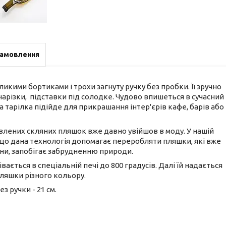
замовлення
кими бортиками і трохи загнуту ручку без пробки. Її зручно
нарізки, підставки під солодке. Чудово впишеться в сучасний
 тарілка підійде для прикрашання інтер'єрів кафе, барів або
лавлених скляних пляшок вже давно увійшов в моду. У нашій
, що дана технологія допомагає переробляти пляшки, які вже
їни, запобігає забрудненню природи.
ається в спеціальній печі до 800 градусів. Далі їй надається
пляшки різного кольору.
з ручки - 21 см.