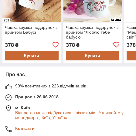
Чашка кружка подарунок з
Чашка кружка подарунок з
Чашк
принтом Бабусі
принтом "Люблю тебе
"Мам
бабусю"
світ
378
378
378
₴
₴
Купити
Купити
Про нас
99% позитивних з 226 відгуків за рік
Працює з 26.06.2018
м. Київ
Відправка може відбуватися з різних міст. Уточнюйте у
менеджера., Київ, Україна
Контакти