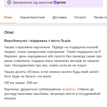
Замовлення під захистом
Опис
Характеристики
Доставка
Оплата
Умови п
Опис
Виробництво і відправка з міста Львів.
Чашка з красивою картинкою. Підійде на подарунок коханій
людині, стане прекрасним сюрпризом. Такий подарунок на 8
березня, день народження або просто без приводу скаже про
ваше ставлення, подарує масу приємних вечорів за чашкою
чаю. Нагадуватиме про вас, навіть коли ви не поруч.
Чашка досить об'ємна, в неї можна налити будь-який напій і
його буде не багато і не мало.
Об"єм чашки: 330 мл.
Картинка: друкується сублімаційною
фарбою
, стійкою до
догляду миючими засобами, витримує миття в посудомийній
машині.