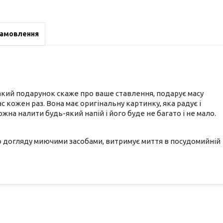
замовлення
акий подарунок скаже про ваше ставлення, подарує масу
 кожен раз. Вона має оригінальну картинку, яка радує і
ожна налити будь-який напій і його буде не багато і не мало.
до догляду миючими засобами, витримує миття в посудомийній