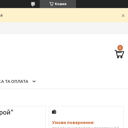
Кошик
ка
А ТА ОПЛАТА
рой"