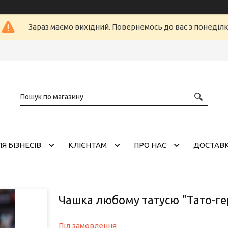
Зараз маємо вихідний. Повернемось до вас з понеділ
Я БІЗНЕСІВ
КЛІЄНТАМ
ПРО НАС
ДОСТАВК
Чашка любому татусю "Тато-ге
Під замовлення