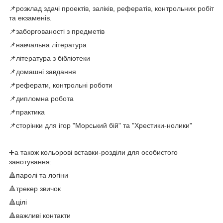
📌розклад здачі проектів, заліків, рефератів, контрольних робіт
та екзаменів.
📌заборгованості з предметів
📌навчальна література
📌література з бібліотеки
📌домашні завдання
📌реферати, контрольні роботи
📌дипломна робота
📌практика
📌сторінки для ігор "Морський бій" та "Хрестики-нолики"
➕а також кольорові вставки-розділи для особистого
занотування:
🔺паролі та логіни
🔺трекер звичок
🔺цілі
🔺важливі контакти