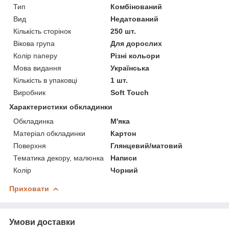
Тип
Комбінований
Вид
Недатований
Кількість сторінок
250 шт.
Вікова група
Для дорослих
Колір паперу
Різні кольори
Мова видання
Українська
Кількість в упаковці
1 шт.
Виробник
Soft Touch
Характеристики обкладинки
Обкладинка
М'яка
Матеріал обкладинки
Картон
Поверхня
Глянцевий/матовий
Тематика декору, малюнка
Написи
Колір
Чорний
Приховати
Умови доставки