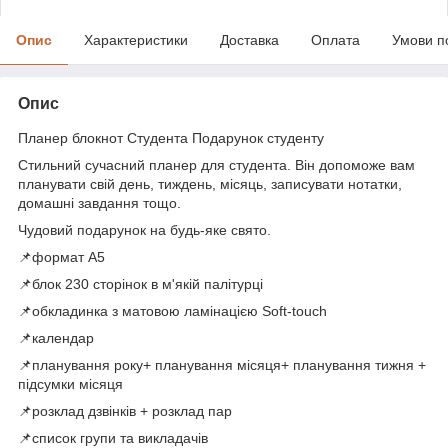
Опис
Характеристики
Доставка
Оплата
Умови п
Опис
Планер блокнот Студента Подарунок студенту
Стильний сучасний планер для студента. Він допоможе вам
планувати свій день, тиждень, місяць, записувати нотатки,
домашні завдання тощо.
Чудовий подарунок на будь-яке свято.
📌формат А5
📌блок 230 сторінок в м'якій палітурці
📌обкладинка з матовою ламінацією Soft-touch
📌календар
📌планування року+ планування місяця+ планування тижня +
підсумки місяця
📌розклад дзвінків + розклад пар
📌список групи та викладачів