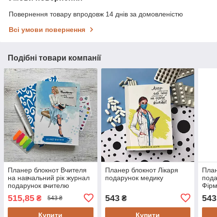
Повернення товару впродовж 14 днів за домовленістю
Всі умови повернення
Подібні товари компанії
Планер блокнот Вчителя
Планер блокнот Лікаря
План
на навчальний рік журнал
подарунок медику
пода
подарунок вчителю
Фір
Блакитний
515,85
543
543
₴
₴
543 ₴
Купити
Купити