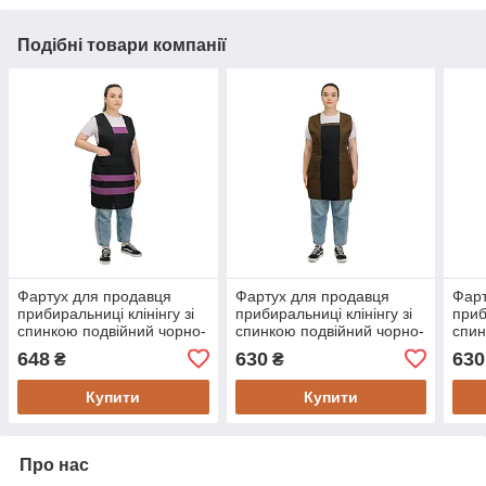
Подібні товари компанії
Фартух для продавця
Фартух для продавця
Фарт
прибиральниці клінінгу зі
прибиральниці клінінгу зі
приб
спинкою подвійний чорно-
спинкою подвійний чорно-
спин
фіолетовий
коричневий
чер
648
630
630
₴
₴
Купити
Купити
Про нас