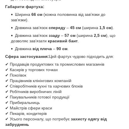
Габарити фартуха:
Ширина
66 см
(кожна половинка від зав’язки до
зав’язки).
Довжина зав’язок
спереду
–
45 см
(ширина
1,5 см
).
Довжина зав’язок
ззаду
–
57 см
(ширина
2,5 см
), що
дозволяє зав’язати
красивий бант
.
Довжина
від плеча
–
90 см
.
Сфера застосування:
Цей фартух чудово підходить для:
✔ Продавців продуктових та промислових магазинів
✔ Касирів у торгових точках
✔ Покоївок
✔ Працівників клінінгових компаній
✔ Співробітників кухні та харчових блоків
✔ Робітників виробничих ліній
✔ Пакувальників готової продукції
✔ Прибиральниць
✔ Майстрів сфери краси
✔ Пекарів, кондитерів
✔ Усього персоналу, що потребує
захисту одягу від
забруднень