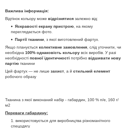
Важлива інформація:
Відтінок кольору може
відрізнятися
залежно від:
Яскравості екрану пристрою
, на якому
переглядається фото.
Партії тканини
, з якої виготовлений фартух.
Якщо планується
колективне замовлення
, слід уточнити, чи
необхідна
100% однаковість кольору
всіх виробів. У разі
необхідності
повної ідентичності
потрібно
відшивати нову
партію
тканини
Цей фартух — не лише
захист
, а й
стильний елемент
робочого образу
Тканина з якої виконаний набір - габардин, 100 % п/е, 160 г/
м2
Переваги габардину:
використовується для виробництва різноманітного
спецодягу