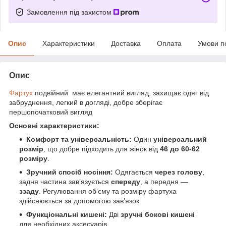
Замовлення під захистом
Опис
Характеристики
Доставка
Оплата
Умови п
Опис
Фартух
подвійний має елегантний вигляд, захищає одяг від
забруднення, легкий в догляді, добре зберігає
першопочатковий вигляд
Основні характеристики:
Комфорт та універсальність:
Один
універсальний
розмір
, що добре підходить для жінок від
46 до 60-62
розміру
.
Зручний спосіб носіння:
Одягається
через голову
,
задня частина зав’язується
спереду
, а передня —
ззаду
. Регулювання об’єму та розміру фартуха
здійснюється за допомогою зав’язок.
Функціональні кишені:
Дві
зручні бокові кишені
для необхідних аксесуарів