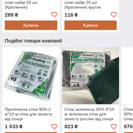
сітки набір 50 шт
сітки набір 20 шт
(Кріплення)
(Кріплення) кругле
289
116
₴
₴
Купити
Купити
Подібні товари компанії
Притіняюча сітка 90% 2
Сітка затіняюча 45% 4*10
Сітк
м*10 м сітка для захисту
м затіняюча сітка для
90% 
від сонця
захисту рослин від сонця
сітк
1 033
823
970
₴
₴