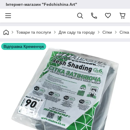
Інтернет-магазин "Fedchishina Art"
Товари та послуги
Для саду та городу
Сітки
Сітка
Відправка Кременчук