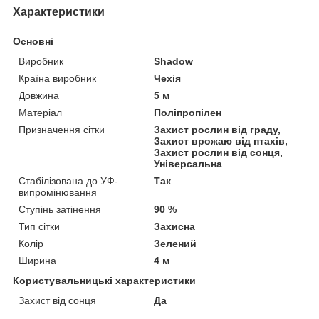
Характеристики
Основні
Виробник
Shadow
Країна виробник
Чехія
Довжина
5 м
Матеріал
Поліпропілен
Призначення сітки
Захист рослин від граду,
Захист врожаю від птахів,
Захист рослин від сонця,
Універсальна
Стабілізована до УФ-
Так
випромінювання
Ступінь затінення
90 %
Тип сітки
Захисна
Колір
Зелений
Ширина
4 м
Користувальницькі характеристики
Захист від сонця
Да