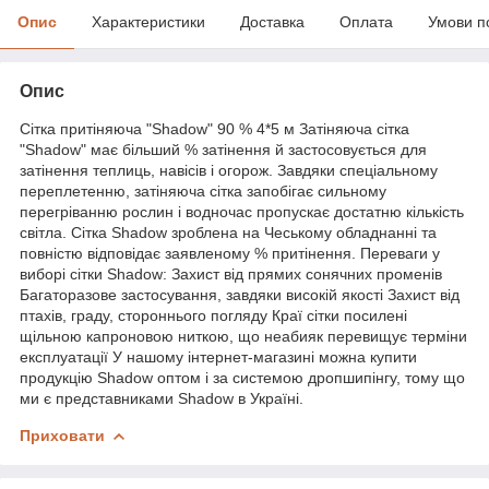
Опис
Характеристики
Доставка
Оплата
Умови п
Опис
Сітка притіняюча "Shadow" 90 % 4*5 м Затіняюча сітка
"Shadow" має більший % затінення й застосовується для
затінення теплиць, навісів і огорож. Завдяки спеціальному
переплетенню, затіняюча сітка запобігає сильному
перегріванню рослин і водночас пропускає достатню кількість
світла. Сітка Shadow зроблена на Чеському обладнанні та
повністю відповідає заявленому % притінення. Переваги у
виборі сітки Shadow: Захист від прямих сонячних променів
Багаторазове застосування, завдяки високій якості Захист від
птахів, граду, стороннього погляду Краї сітки посилені
щільною капроновою ниткою, що неабияк перевищує терміни
експлуатації У нашому інтернет-магазині можна купити
продукцію Shadow оптом і за системою дропшипінгу, тому що
ми є представниками Shadow в Україні.
Приховати