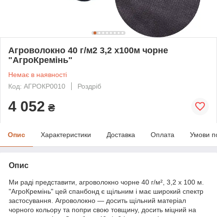
Агроволокно 40 г/м2 3,2 х100м чорне
"АгроКремінь"
Немає в наявності
Код: АГРОКР0010
Роздріб
4 052
₴
Опис
Характеристики
Доставка
Оплата
Умови п
Опис
Ми раді представити, агроволокно чорне 40 г/м², 3,2 х 100 м.
"АгроКремінь" цей спанбонд є щільним і має широкий спектр
застосування. Агроволокно — досить щільний матеріал
чорного кольору та попри свою товщину, досить міцний на