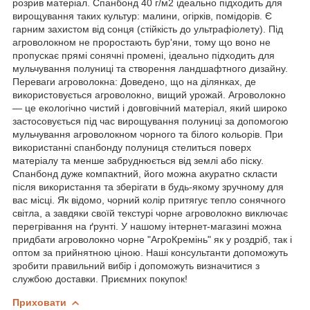
розрив матеріал. Спанбонд 40 г/м2 ідеально підходить для
вирощування таких культур: малини, огірків, помідорів. Є
гарним захистом від сонця (стійкість до ультрафіолету). Під
агроволокном не проростають бур'яни, тому що воно не
пропускає прямі сонячні промені, ідеально підходить для
мульчування полуниці та створення ландшафтного дизайну.
Переваги агроволокна: Доведено, що на ділянках, де
використовується агроволокно, вищий урожай. Агроволокно
— це екологічно чистий і довговічний матеріал, який широко
застосовується під час вирощування полуниці за допомогою
мульчування агроволокном чорного та білого кольорів. При
використанні спанбонду полуниця стелиться поверх
матеріалу та менше забруднюється від землі або піску.
Спанбонд дуже компактний, його можна акуратно скласти
після використання та зберігати в будь-якому зручному для
вас місці. Як відомо, чорний колір притягує тепло сонячного
світла, а завдяки своїй текстурі чорне агроволокно виключає
перегрівання на ґрунті. У нашому інтернет-магазині можна
придбати агроволокно чорне "АгроКремінь" як у роздріб, так і
оптом за прийнятною ціною. Наші консультанти допоможуть
зробити правильний вибір і допоможуть визначитися з
службою доставки. Приємних покупок!
Приховати