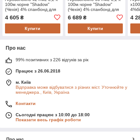
100м.чорне "Shadow"
100м.чорне "Shadow"
х100
(Чехія) 4% спанбонд для
(Чехія) 4% спанбонд для
4%бі
полуниці
полуниці
пар
4 605
6 689
4 2
₴
₴
Купити
Купити
Про нас
99% позитивних з 226 відгуків за рік
Працює з 26.06.2018
м. Київ
Відправка може відбуватися з різних міст. Уточнюйте у
менеджера., Київ, Україна
Контакти
Сьогодні працює з 10:00 до 18:00
Показати весь графік роботи
Про нас