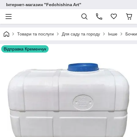
Інтернет-магазин "Fedchishina Art"
Товари та послуги
Для саду та городу
Інше
Бочки
Відправка Кременчук