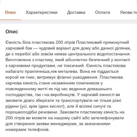
Опис
Характеристики
Доставка
Оплата
Умови п
Опис
Ємність біла пластикова 200 літрів Пластиковий прямокутний
харчовий бак — чудовий варіант для дому або дачної ділянки,
де є перебої або зовсім немає центрального водопостачання.
Виготовлена з пластику, який абсолютно безпечний у контакті
з харчовими продуктами, не токсичний. Ємність пластикова
набагато практичніша,ніж металева. Вона не піддається
корозії не гниє, витримує фізичні ушкодження. Пластикова
харчова ємність стане незамінним помічником у
повсякденному житті як під час ведення домашнього
господарства, так і на виробництві. У харчовій ємності ви
зможете довго зберігати та транспортувати не тільки різні
рідини (усі, крім їдких кислот), але й всілякі сипучі та
порошкоподібні речовини. Замовити пластикову ємність на
200 літрів ви можете на нашому сайті або зателефонувати
для створення заявки менеджерам, за зазначеними
номерами телефонів.