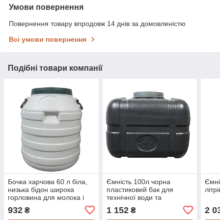
Умови повернення
Повернення товару впродовж 14 днів за домовленістю
Всі умови повернення
Подібні товари компанії
Бочка харчова 60 л біла,
Ємність 100л чорна
Ємні
низька бідон широка
пластиковий бак для
літр
горловина для молока і
технічної води та
води
крапельного поливу
932
1 152
2 0
₴
₴