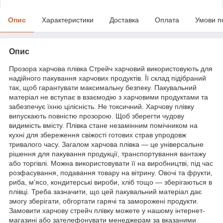
Опис
Характеристики
Доставка
Оплата
Умови п
Опис
Прозора харчова плівка Стрейч харчовий використовують для
надійного пакування харчових продуктів. Її склад підібраний
так, щоб гарантувати максимальну безпеку. Пакувальний
матеріал не вступає в взаємодію з харчовими продуктами та
забезпечує їхню цілісність. Не токсичний. Харчову плівку
випускають повністю прозорою. Щоб зберегти чудову
видимість вмісту. Плівка стане незамінним помічником на
кухні для збереження свіжості готових страв упродовж
тривалого часу. Загалом харчова плівка — це універсальне
рішення для пакування продукції, транспортування вантажу
або торгівлі. Можна використовувати її на виробництві, під час
розфасування, подавання товару на вітрину. Овочі та фрукти,
риба, м'ясо, кондитерські вироби, хліб тощо — зберігаються в
плівці. Треба зазначити, що цей пакувальний матеріал дає
змогу зберігати, обгортати гарячі та заморожені продукти.
Замовити харчову стрейч плівку можете у нашому інтернет-
магазині або зателефонувати менеджерам за вказаними