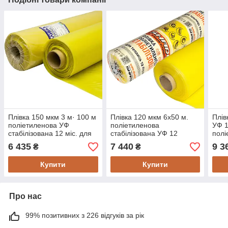
Плівка 150 мкм 3 м· 100 м
Плівка 120 мкм 6х50 м.
Плів
поліетиленова УФ
поліетиленова
УФ 1
стабілізована 12 міс. для
стабілізована УФ 12
полі
теплиць Виробництво
місяців плівка теплична
6 435
7 440
9 3
₴
₴
Кременчуг
Купити
Купити
Про нас
99% позитивних з 226 відгуків за рік