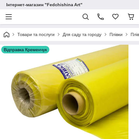
Інтернет-магазин "Fedchishina Art"
Товари та послуги
Для саду та городу
Плівки
Плі
Відправка Кременчук