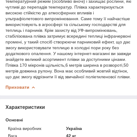
температурний режим (особливо вночі) і захищає рослини, які
чутливі до перепадів температур. Плівка характеризується
високою стійкістю до атмосферних впливів і
ультрафіолетового випромінювання. Саме тому її найчастіше
використовують в агросфері та сільському господарстві для
теплиць і парників. Крім захисту від УФ-випромінювань,
стабілізована плівка затримує всередині теплиці інфрачервоні
промені, у такий спосіб створюючи парниковий ефект, що дає
змогу використовувати теплицю в холодні пори року без
додаткового опалення. У нашому інтернет-магазині ви завжди
знайдете великий асортимент плівки за доступними цінами.
Плівка 170 мікронів щільність,6 метрів ширина в розвороті,50
метрів довжина рулону. Вона має особливий жовтий відтінок,
що дає змогу відрізнити її від звичайної поліетиленової плівки.
Приховати
Характеристики
Основні
Країна виробник
Україна
Вага
42 кг