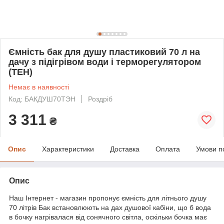
Ємність бак для душу пластиковий 70 л на
дачу з підігрівом води і терморегулятором
(ТЕН)
Немає в наявності
Код: БАКДУШ70ТЭН
Роздріб
3 311
₴
Опис
Характеристики
Доставка
Оплата
Умови п
Опис
Наш Інтернет - магазин пропонує ємність для літнього душу
70 літрів Бак встановлюють на дах душової кабіни, що б вода
в бочку нагрівалася від сонячного світла, оскільки бочка має