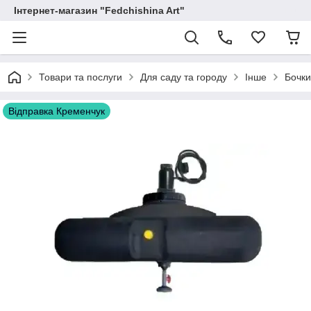
Інтернет-магазин "Fedchishina Art"
Товари та послуги
Для саду та городу
Інше
Бочки
Відправка Кременчук