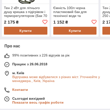
Тен 2 кВт для літнього
Ємність 100л чорна
Тен 
душу кришка з підігрівом і
пластиковий бак для
душу
терморегулятором (Бак 70
технічної води та
250 
літрів)
крапельного поливу
(дов
2 175
1 152
2 1
₴
₴
Купити
Купити
Про нас
99% позитивних з 226 відгуків за рік
Працює з 26.06.2018
м. Київ
Відправка може відбуватися з різних міст. Уточнюйте у
менеджера., Київ, Україна
Контакти
Сьогодні вихідний
Показати весь графік роботи