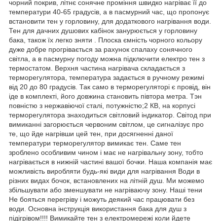
чорний покрив, літнє сонячне проміння швидко нагріває її до
температури 40-65 градусів, а в пасмурний час, що пропонує
встановити тен у горловину, для додаткового нагрівання води.
Тен для дачних душових кабінок занурюється у горловину
бака, також їх легко зняти . Плоска ємність чорного кольору
дуже добре прогрівається за рахунок спалаху сонячного
світла, а в пасмурну погоду можна підключити електро тен з
термостатом. Верхня частина нагрівача складається з
терморегулятора, температура задається в ручному режимі
від 20 до 80 градусів. Так само в терморегуляторі є провід, він
іде в комплекті, його довжина становить півтора метра. Тэн
повністю з нержавіючої сталі, потужністю;2 КВ, на корпусі
терморегулятора знаходиться світловий індикатор. Світод при
вимиканні загорюється червоним світлом, це сигналізує про
те, що йде нагрівши цей тен, при досягненні даної
температури терморегулятор вимикає тен. Саме тен
зроблено особливим чином і має не нагрівальну зону, тобто
нагрівається в нижній частині вашої бочки. Наша компанія має
можливість виробляти будь-які види для нагрівання Води в
різних видах бочок, встановлених на літній душ. Ми можемо
збільшувати або зменшувати не нагріваючу зону. Наші тени
Не бояться перегріву і можуть деякий час працювати без
води. Основна інструкція використання бака для душ з
підігрівом!!!! Вимикайте тен з електромережі коли йдете