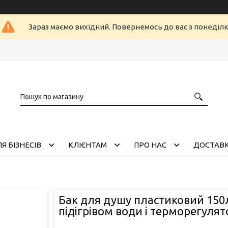
Зараз маємо вихідний. Повернемось до вас з понеділ
Я БІЗНЕСІВ
КЛІЄНТАМ
ПРО НАС
ДОСТАВК
Бак для душу пластиковий 150л
підігрівом води і терморегуля