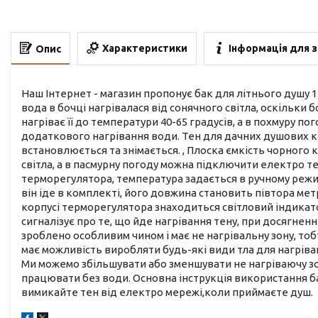
Характеристики
Інформація для 
Опис
Наш Інтернет - магазин пропонує бак для літнього душу 1
вода в бочці нагрівалася від сонячного світла, оскільки
нагріває її до температури 40-65 градусів, а в похмуру п
додаткового нагрівання води. Тен для дачних душових к
встановлюється та знімається. , Плоска ємкість чорного
світла, а в пасмурну погоду можна підключити електро те
терморегулятора, температура задається в ручному режимі 
він іде в комплекті, його довжина становить півтора метр
корпусі терморегулятора знаходиться світловий індикато
сигналізує про те, що йде нагрівання тену, при досягнен
зроблено особливим чином і має не нагрівальну зону, тоб
має можливість виробляти будь-які види тла для нагріван
Ми можемо збільшувати або зменшувати не нагріваючу зон
працювати без води. Основна інструкція використання бак
вимикайте тен від електро мережі,коли приймаєте душ.