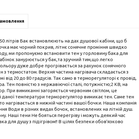
замовлення
50 літрів Бак встановлюють на дах душової кабіни, що б
 бочка має чорний покрив, літнє сонячне проміння швидко
огоду, ми пропонуємо встановити тен у горловину бака для
абінок занурюється у бак,та зручний тим,що легко
 кольору дуже добре прогрівається за рахунок сонячного
н з термостатом. Верхня частина нагрівача складається з
від 20 до 80 градусів. Так само в терморегуляторі є провід,
а. Тен повністю з нержавіючої сталі, потужністю;2 КВ, на
р. При вимиканні загоряється червоним світлом, це
ні даної температури терморегулятор вимикає тен. Саме тен
то нагрівається в нижній частині вашої бочки. Наша компанія
ня Води в різних видах бочок, встановлених на літній душ.
у. Наші тени Не бояться перегріву і можуть деякий час
а для душу з підігрівом!! В цілях безпеки обов'язково