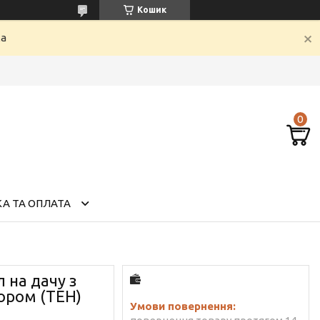
Кошик
ка
А ТА ОПЛАТА
 на дачу з
тором (ТЕН)