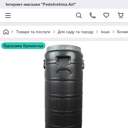
Інтернет-магазин "Fedchishina Art"
Товари та послуги
Для саду та городу
Інше
Бочки
Відправка Кременчук