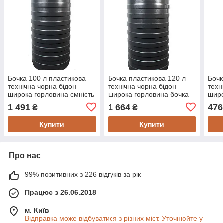
Бочка 100 л пластикова
Бочка пластикова 120 л
Бочк
технічна чорна бідон
технічна чорна бідон
техн
широка горловина ємність
широка горловина бочка
широ
для води
для води
для 
1 491
1 664
476
₴
₴
Купити
Купити
Про нас
99% позитивних з 226 відгуків за рік
Працює з 26.06.2018
м. Київ
Відправка може відбуватися з різних міст. Уточнюйте у