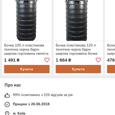
Бочка 100 л пластикова
Бочка пластикова 120 л
Бочк
технічна чорна бідон
технічна чорна бідон
техн
широка горловина ємність
широка горловина бочка
широ
для води
для води
для 
1 491
1 664
476
₴
₴
Купити
Купити
Про нас
99% позитивних з 226 відгуків за рік
Працює з 26.06.2018
м. Київ