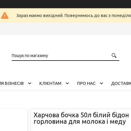
Зараз маємо вихідний. Повернемось до вас з понеділ
Я БІЗНЕСІВ
КЛІЄНТАМ
ПРО НАС
ДОСТАВК
Харчова бочка 50л білий бідон
горловина для молока і меду