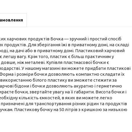
замовлення
зких харчових продуктів Бочка — зручний і простий спосіб
 продуктів. Для зберігання їжі в приватному домі, на складі
ороді, на дачі або в приватному домі. Пластиковий харчовий
є легшу вагу. Крім того, пластик є більш практичним у
довше, ніж металеві. Купівля пластмасової бочки є
сподарстві. У нашому магазині ви можете придбати пластикові
 120 л. Форма і розміри бочки дозволяють компактно складати їх
 використанню білого пластику ви зможете стежити за
харчові бідони і бочки дозволяють акуратно і герметично
аєте бочки, звертайте увагу на її габарити. Висота бочки і
обхідну кількість ємкостей, в яких ви можете легко
 призначені для транспортування різних рідин та продуктів
учкам. Пластикову бочку на 50 літрів з кришкою за низькою