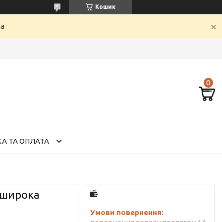
Кошик
ка
А ТА ОПЛАТА
 широка