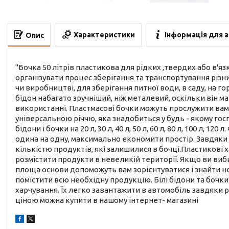
Характеристики
Інформація для 
Опис
"Бочка 50 літрів пластикова для рідких ,твердих або в'я
організувати процес зберігання та транспортування різних
чи виробництві, для зберігання питної води, в саду, на г
бідон набагато зручніший, ніж металевий, оскільки він ма
використанні. Пластмасові бочки можуть прослужити вам 
універсальною річчю, яка знадобиться у будь - якому го
бідони і бочки на 20 л, 30 л, 40 л, 50 л, 60 л, 80 л, 100 л,
одина на одну, максимально економити простір. Завдяки
кількістю продуктів, які залишилися в бочці.Пластикові 
розмістити продукти в невеликій території. Якщо ви вибир
площа основи допоможуть вам зорієнтуватися і знайти не
помістити всю необхідну продукцію. Білі бідони та бочки
харчування. Їх легко завантажити в автомобіль завдяки р
ціною можна купити в нашому інтернет- магазині