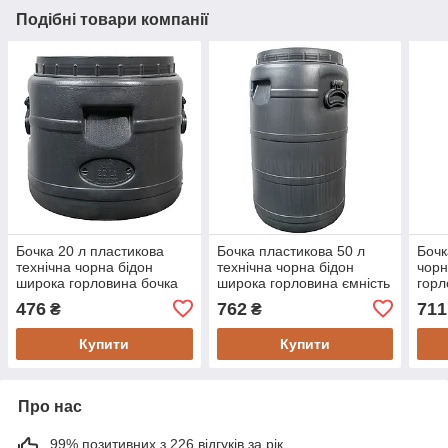
Подібні товари компанії
Бочка 20 л пластикова
Бочка пластикова 50 л
Бочк
технічна чорна бідон
технічна чорна бідон
чорн
широка горловина бочка
широка горловина ємність
горл
для води
для води
вод
476
762
711
₴
₴
Купити
Купити
Про нас
99% позитивних з 226 відгуків за рік