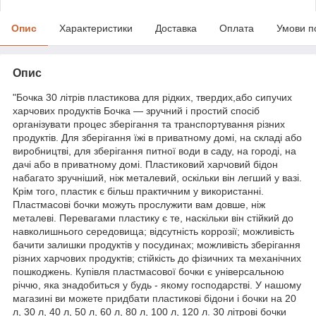
Опис
Характеристики
Доставка
Оплата
Умови п
Опис
"Бочка 30 літрів пластикова для рідких, твердих,або сипучих
харчових продуктів Бочка — зручний і простий спосіб
організувати процес зберігання та транспортування різних
продуктів. Для зберігання їжі в приватному домі, на складі або
виробництві, для зберігання питної води в саду, на городі, на
дачі або в приватному домі. Пластиковий харчовий бідон
набагато зручніший, ніж металевий, оскільки він легший у вазі.
Крім того, пластик є більш практичним у використанні.
Пластмасові бочки можуть прослужити вам довше, ніж
металеві. Перевагами пластику є те, наскільки він стійкий до
навколишнього середовища; відсутність коррозії; можливість
бачити залишки продуктів у посудинах; можливість зберігання
різних харчових продуктів; стійкість до фізичних та механічних
пошкоджень. Купівля пластмасової бочки є універсальною
річчю, яка знадобиться у будь - якому господарстві. У нашому
магазині ви можете придбати пластикові бідони і бочки на 20
л, 30 л, 40 л, 50 л, 60 л, 80 л, 100 л, 120 л. 30 літрові бочки