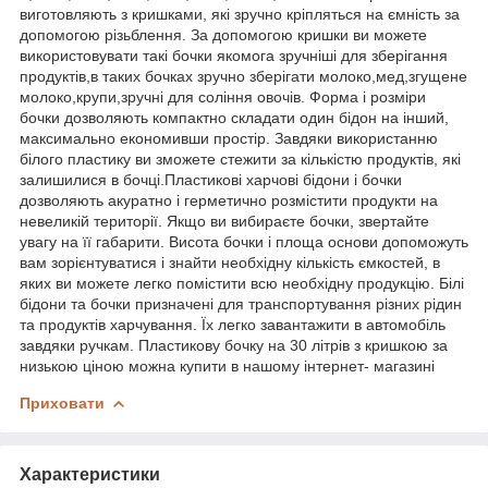
виготовляють з кришками, які зручно кріпляться на ємність за
допомогою різьблення. За допомогою кришки ви можете
використовувати такі бочки якомога зручніші для зберігання
продуктів,в таких бочках зручно зберігати молоко,мед,згущене
молоко,крупи,зручні для соління овочів. Форма і розміри
бочки дозволяють компактно складати один бідон на інший,
максимально економивши простір. Завдяки використанню
білого пластику ви зможете стежити за кількістю продуктів, які
залишилися в бочці.Пластикові харчові бідони і бочки
дозволяють акуратно і герметично розмістити продукти на
невеликій території. Якщо ви вибираєте бочки, звертайте
увагу на її габарити. Висота бочки і площа основи допоможуть
вам зорієнтуватися і знайти необхідну кількість ємкостей, в
яких ви можете легко помістити всю необхідну продукцію. Білі
бідони та бочки призначені для транспортування різних рідин
та продуктів харчування. Їх легко завантажити в автомобіль
завдяки ручкам. Пластикову бочку на 30 літрів з кришкою за
низькою ціною можна купити в нашому інтернет- магазині
Приховати
Характеристики