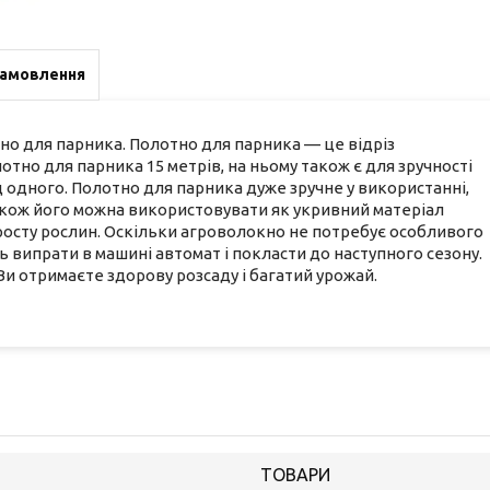
замовлення
но для парника. Полотно для парника — це відріз
отно для парника 15 метрів, на ньому також є для зручності
д одного. Полотно для парника дуже зручне у використанні,
акож його можна використовувати як укривний матеріал
росту рослин. Оскільки агроволокно не потребує особливого
ь випрати в машині автомат і покласти до наступного сезону.
Ви отримаєте здорову розсаду і багатий урожай.
ТОВАРИ