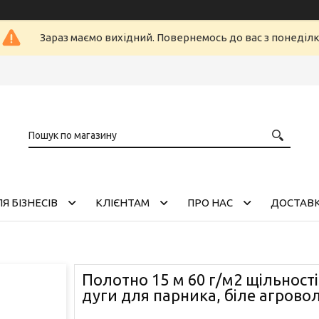
Зараз маємо вихідний. Повернемось до вас з понеділ
Я БІЗНЕСІВ
КЛІЄНТАМ
ПРО НАС
ДОСТАВК
Полотно 15 м 60 г/м2 щільност
дуги для парника, біле агрово