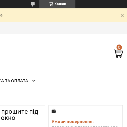
Кошик
ка
А ТА ОПЛАТА
і прошите під
локно