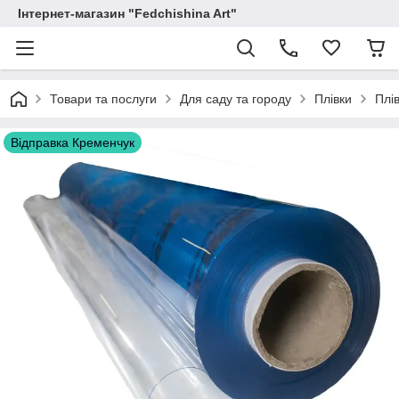
Інтернет-магазин "Fedchishina Art"
Товари та послуги
Для саду та городу
Плівки
Плі
Відправка Кременчук