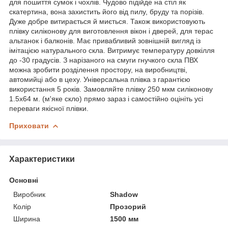
для пошиття сумок і чохлів. Чудово підійде на стіл як
скатертина, вона захистить його від пилу, бруду та порізів.
Дуже добре витирається й миється. Також використовують
плівку силіконову для виготовлення вікон і дверей, для терас
альтанок і балконів. Має привабливий зовнішній вигляд із
імітацією натурального скла. Витримує температуру довкілля
до -30 градусів. З нарізаного на смуги гнучкого скла ПВХ
можна зробити розділення простору, на виробництві,
автомийці або в цеху. Універсальна плівка з гарантією
використання 5 років. Замовляйте плівку 250 мкм силіконову
1.5х64 м. (м'яке скло) прямо зараз і самостійно оцініть усі
переваги якісної плівки.
Приховати
Характеристики
Основні
Виробник
Shadow
Колір
Прозорий
Ширина
1500 мм