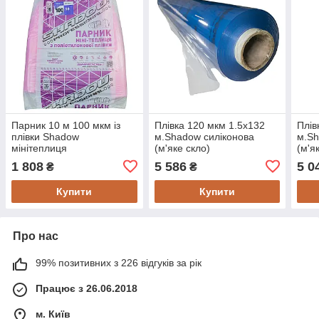
Парник 10 м 100 мкм із
Плівка 120 мкм 1.5х132
Плів
плівки Shadow
м.Shadow силіконова
м.Sh
мінітеплиця
(м'яке скло)
(м'я
1 808
5 586
5 0
₴
₴
Купити
Купити
Про нас
99% позитивних з 226 відгуків за рік
Працює з 26.06.2018
м. Київ