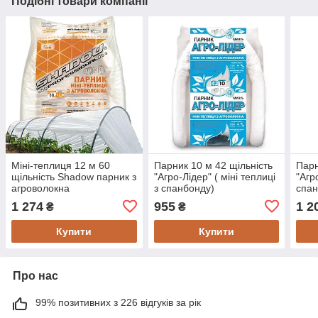
Подібні товари компанії
Міні-теплиця 12 м 60
Парник 10 м 42 щільність
Парн
щільність Shadow парник з
"Агро-Лідер" ( міні теплиці
"Агр
агроволокна
з спанбонду)
спа
1 274
955
1 2
₴
₴
Купити
Купити
Про нас
99% позитивних з 226 відгуків за рік