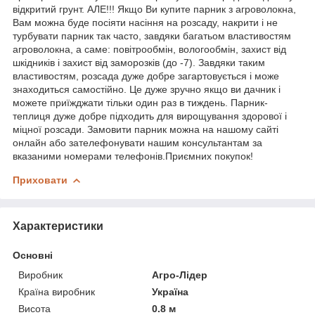
відкритий грунт. АЛЕ!!! Якщо Ви купите парник з агроволокна,
Вам можна буде посіяти насіння на розсаду, накрити і не
турбувати парник так часто, завдяки багатьом властивостям
агроволокна, а саме: повітрообмін, вологообмін, захист від
шкідників і захист від заморозків (до -7). Завдяки таким
властивостям, розсада дуже добре загартовується і може
знаходиться самостійно. Це дуже зручно якщо ви дачник і
можете приїжджати тільки один раз в тиждень. Парник-
теплиця дуже добре підходить для вирощування здорової і
міцної розсади. Замовити парник можна на нашому сайті
онлайн або зателефонувати нашим консультантам за
вказаними номерами телефонів.Приємних покупок!
Приховати
Характеристики
Основні
Виробник
Агро-Лідер
Країна виробник
Україна
Висота
0.8 м