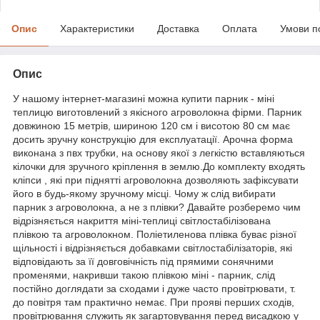
Опис
Характеристики
Доставка
Оплата
Умови п
Опис
У нашому інтернет-магазині можна купити парник - міні
теплицю виготовлений з якісного агроволокна фірми. Парник
довжиною 15 метрів, шириною 120 см і висотою 80 см має
досить зручну конструкцію для експлуатації. Арочна форма
виконана з пвх трубки, на основу якої з легкістю вставляються
кілочки для зручного кріплення в землю.До комплекту входять
кліпси , які при піднятті агроволокна дозволяють зафіксувати
його в будь-якому зручному місці. Чому ж слід вибирати
парник з агроволокна, а не з плівки? Давайте розберемо чим
відрізняється накриття міні-теплиці світлостабілізована
плівкою та агроволокном. Поліетиленова плівка буває різної
щільності і відрізняється добавками світлостабілізаторів, які
відповідають за її довговічність під прямими сонячними
променями, накривши такою плівкою міні - парник, слід
постійно доглядати за сходами і дуже часто провітрювати, т.
до повітря там практично немає. При прояві перших сходів,
провітрювання служить як загартовування перед висадкою у