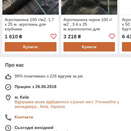
Агротканина 100 г/м2, 1,7
Агротканина чорна 100 г/
Агро
х 25 м. агроткань для
м2 , 3.4 х 25
х 50
клубники
м.агрополотно для
бур'
садових доріжок
1 610
3 218
6 4
₴
₴
Купити
Купити
Про нас
99% позитивних з 226 відгуків за рік
Працює з 26.06.2018
м. Київ
Відправка може відбуватися з різних міст. Уточнюйте у
менеджера., Київ, Україна
Контакти
Сьогодні вихідний