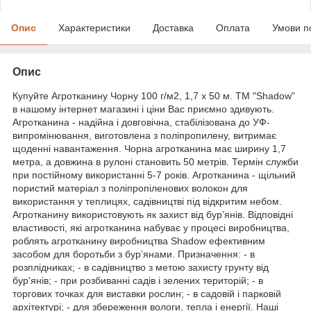
Опис
Характеристики
Доставка
Оплата
Умови п
Опис
Купуйте Агротканину Чорну 100 г/м2, 1,7 х 50 м. ТМ "Shadow"
в нашому інтернет магазині і ціни Вас приємно здивують.
Агротканина - надійна і довговічна, стабілізована до УФ-
випромінювання, виготовлена з поліпропилену, витримає
щоденні навантаження. Чорна агротканина має ширину 1,7
метра, а довжина в рулоні становить 50 метрів. Термін служби
при постійному використанні 5-7 років. Агротканина - щільний
пористий матеріал з поліпропіленових волокон для
використання у теплицях, садівництві під відкритим небом.
Агротканину використовують як захист від бур’янів. Відповідні
властивості, які агротканина набуває у процесі виробництва,
роблять агротканину виробництва Shadow ефективним
засобом для боротьби з бур’янами. Призначення: - в
розплідниках; - в садівництво з метою захисту грунту від
бур'янів; - при розбиванні садів і зелених територій; - в
торгових точках для виставки рослин; - в садовій і парковій
архітектурі; - для збереження вологи, тепла і енергії. Наші