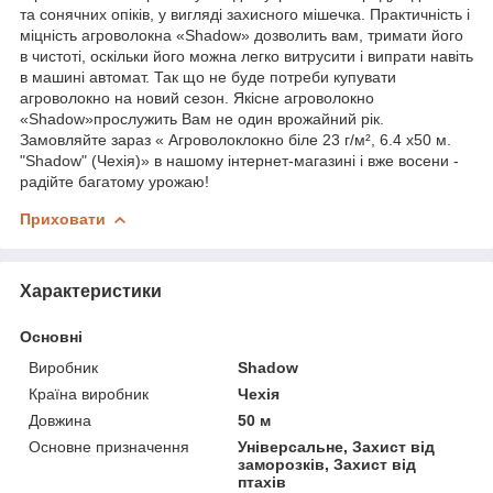
та сонячних опіків, у вигляді захисного мішечка. Практичність і
міцність агроволокна «Shadow» дозволить вам, тримати його
в чистоті, оскільки його можна легко витрусити і випрати навіть
в машині автомат. Так що не буде потреби купувати
агроволокно на новий сезон. Якісне агроволокно
«Shadow»прослужить Вам не один врожайний рік.
Замовляйте зараз « Агроволоклокно біле 23 г/м², 6.4 х50 м.
"Shadow" (Чехія)» в нашому інтернет-магазині і вже восени -
радійте багатому урожаю!
Приховати
Характеристики
Основні
Виробник
Shadow
Країна виробник
Чехія
Довжина
50 м
Основне призначення
Універсальне, Захист від
заморозків, Захист від
птахів