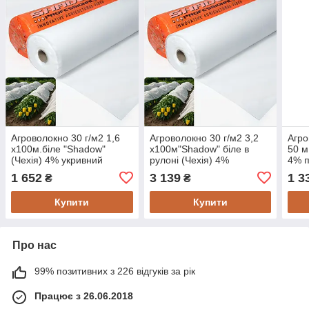
Агроволокно 30 г/м2 1,6
Агроволокно 30 г/м2 3,2
Агро
х100м.біле "Shadow"
х100м"Shadow" біле в
50 м
(Чехія) 4% укривний
рулоні (Чехія) 4%
4% п
матеріал від бур'яну
укривний матеріал для
для 
1 652
3 139
1 3
₴
₴
городу
Купити
Купити
Про нас
99% позитивних з 226 відгуків за рік
Працює з 26.06.2018