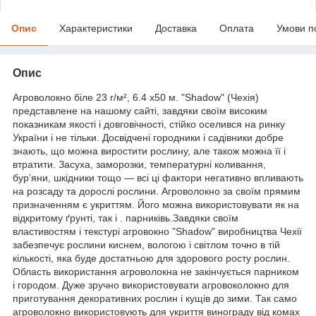
Опис
Характеристики
Доставка
Оплата
Умови п
Опис
Агроволокно біле 23 г/м², 6.4 х50 м. "Shadow" (Чехія)
представлене на нашому сайті, завдяки своїм високим
показникам якості і довговічності, стійко оселився на ринку
України і не тільки. Досвідчені городники і садівники добре
знають, що можна виростити рослину, але також можна її і
втратити. Засуха, заморозки, температурні коливання,
бур’яни, шкідники тощо — всі ці фактори негативно впливають
на розсаду та дорослі рослини. Агроволокно за своїм прямим
призначенням є укриттям. Його можна використовувати як на
відкритому ґрунті, так і . парниківь.Завдяки своїм
властивостям і текстурі агровокно "Shadow" виробництва Чехії
забезпечує рослини киснем, вологою і світлом точно в тій
кількості, яка буде достатньою для здорового росту рослин.
Область використання агроволокна не закінчується парником
і городом. Дуже зручно використовувати агровоколокно для
приготування декоративних рослин і кущів до зими. Так само
агроволокно використовують для укриття винограду від комах