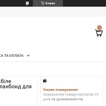
Кошик
А ТА ОПЛАТА
.біле
спанбонд для
повернення товару протягом 14
днів
за домовленістю