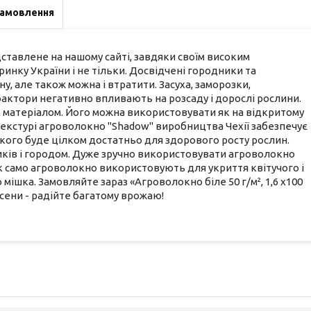
замовлення
редставлене на нашому сайті, завдяки своїм високим
 ринку України і не тільки. Досвідчені городники та
, але також можна і втратити. Засуха, заморозки,
ці фактори негативно впливають на розсаду і дорослі рослини.
 матеріалом. Його можна використовувати як на відкритому
і текстурі агроволокно "Shadow" виробництва Чехії забезпечує
 якого буде цілком достатньо для здорового росту рослин.
иків і городом. Дуже зручно використовувати агроволокно
к само агроволокно використовують для укриття квітучого і
о мішка. Замовляйте зараз «Агроволокно біле 50 г/м², 1,6 х100
осени - радійте багатому врожаю!