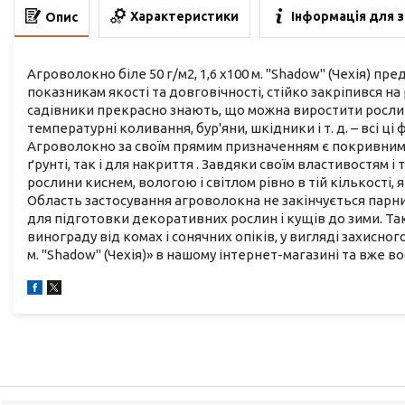
Характеристики
Інформація для 
Опис
Агроволокно біле 50 г/м2, 1,6 х100 м. "Shadow" (Чехія) п
показникам якості та довговічності, стійко закріпився на
садівники прекрасно знають, що можна виростити рослину
температурні коливання, бур'яни, шкідники і т. д. – всі 
Агроволокно за своїм прямим призначенням є покривним
ґрунті, так і для накриття . Завдяки своїм властивостям 
рослини киснем, вологою і світлом рівно в тій кількості,
Область застосування агроволокна не закінчується парн
для підготовки декоративних рослин і кущів до зими. Та
винограду від комах і сонячних опіків, у вигляді захисног
м. "Shadow" (Чехія)» в нашому інтернет-магазині та вже в