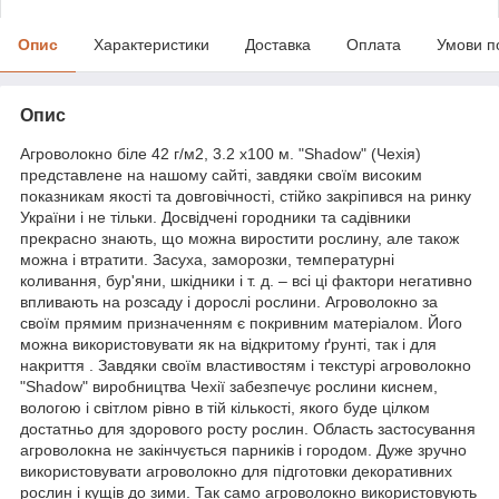
Опис
Характеристики
Доставка
Оплата
Умови п
Опис
Агроволокно біле 42 г/м2, 3.2 х100 м. "Shadow" (Чехія)
представлене на нашому сайті, завдяки своїм високим
показникам якості та довговічності, стійко закріпився на ринку
України і не тільки. Досвідчені городники та садівники
прекрасно знають, що можна виростити рослину, але також
можна і втратити. Засуха, заморозки, температурні
коливання, бур'яни, шкідники і т. д. – всі ці фактори негативно
впливають на розсаду і дорослі рослини. Агроволокно за
своїм прямим призначенням є покривним матеріалом. Його
можна використовувати як на відкритому ґрунті, так і для
накриття . Завдяки своїм властивостям і текстурі агроволокно
"Shadow" виробництва Чехії забезпечує рослини киснем,
вологою і світлом рівно в тій кількості, якого буде цілком
достатньо для здорового росту рослин. Область застосування
агроволокна не закінчується парників і городом. Дуже зручно
використовувати агроволокно для підготовки декоративних
рослин і кущів до зими. Так само агроволокно використовують