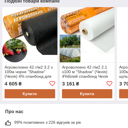
Подібні товари компанії
Агроволокно 42 г/м2 3,2 х
Агроволокно 42 г/м2 2.1
Агро
100м.чорне "Shadow"
х100 м "Shadow" (Чехія)
100м
(Чехія) 4% спанбонд для
4%білий спанбонд Чехія
щіль
полуниці
для теплиць
для 
4 605
3 161
3 7
₴
₴
Купити
Купити
Про нас
99% позитивних з 226 відгуків за рік