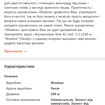
для укриття квітучого і спеющего винограду від комах і
сонячних опіків, у вигляді захисного мішка. Практичність і
міцність агроволокна «Shadow» дозволить Вам, утримувати
його в чистоті, так як його можна з легкістю просто витрусити і
випрати навіть в машині автомат. Так що не буде потреби
купувати агроволокно на новий сезон. Якісне агроволокно
«Shadow» прослужить Вам не один урожайний рік.
Замовляйте зараз «Агроволокно біле 42 г/м2, 3.2 х100 м.
"Shadow" (Чехія)» у нашому інтернет-магазині і вже восени -
радійте багатому врожаю!
Приховати
Характеристики
Основні
Виробник
Shadow
Країна виробник
Чехія
Довжина
100 м
Основне призначення
Універсальне, Захист від
заморозків, Захист від