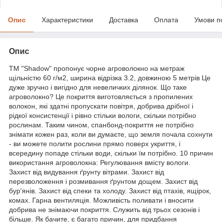
Опис
Характеристики
Доставка
Оплата
Умови п
Опис
ТМ "Shadow" пропонує чорне агроволокно на метраж
щільністю 60 г/м2, ширина відрізка 3.2, довжиною 5 метрів Це
дуже зручно і вигідно для невеличких ділянок. Що таке
агроволокно? Це покриття виготовляється з пропилених
волокон, які здатні пропускати повітря, добрива дрібної і
рідкої консистенції і рівно стільки вологи, скільки потрібно
рослинам. Таким чином, спанбонд-покриття не потрібно
знімати кожен раз, коли ви думаєте, що земля почала сохнути
- ви можете полити рослини прямо поверх укриття, і
всередину попаде стільки води, скільки їм потрібно. 10 причин
використання агроволокна: Регулювання вмісту вологи.
Захист від видування ґрунту вітрами. Захист від
перезволоження і розмивання ґрунтом дощем. Захист від
бур'янів. Захист від спеки та холоду. Захист від птахів, ящірок,
комах. Гарна вентиляція. Можливість поливати і вносити
добрива не знімаючи покриття. Служить від трьох сезонів і
більше. Як бачите, є багато причин, для придбання