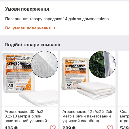
Умови повернення
Повернення товару впродовж 14 днів за домовленістю
Всі умови повернення
Подібні товари компанії
Агроволокно 30 г/м2
Агроволокно 42 г/м2 3.2х5
Спан
3.2х10 метрів білий
метрів білий пакетований
метр
пакетований укривний
укривний спанбонд
агро
спанбонд
406
289
549
₴
₴