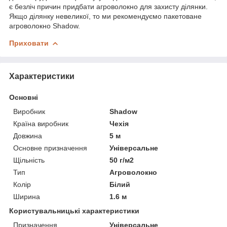
є безліч причин придбати агроволокно для захисту ділянки.
Якщо ділянку невеликої, то ми рекомендуємо пакетоване
агроволокно Shadow.
Приховати
Характеристики
Основні
Виробник
Shadow
Країна виробник
Чехія
Довжина
5 м
Основне призначення
Універсальне
Щільність
50 г/м2
Тип
Агроволокно
Колір
Білий
Ширина
1.6 м
Користувальницькі характеристики
Призначення
Універсальне