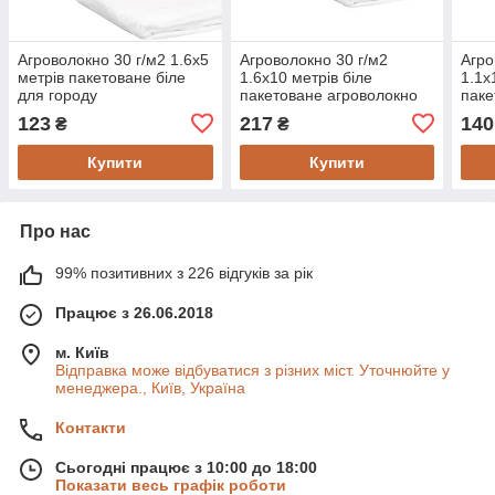
Агроволокно 30 г/м2 1.6х5
Агроволокно 30 г/м2
Агро
метрів пакетоване біле
1.6х10 метрів біле
1.1х
для городу
пакетоване агроволокно
паке
для парника
123
217
140
₴
₴
Купити
Купити
Про нас
99% позитивних з 226 відгуків за рік
Працює з 26.06.2018
м. Київ
Відправка може відбуватися з різних міст. Уточнюйте у
менеджера., Київ, Україна
Контакти
Сьогодні працює з 10:00 до 18:00
Показати весь графік роботи