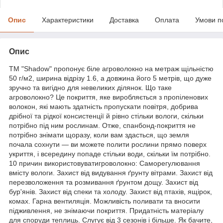
Опис
Характеристики
Доставка
Оплата
Умови п
Опис
ТМ "Shadow" пропонує біле агроволокно на метраж щільністю
50 г/м2, ширина відрізу 1.6, а довжина його 5 метрів, що дуже
зручно та вигідно для невеликих ділянок. Що таке
агроволокно? Це покриття, яке виробляється з пропіленових
волокон, які мають здатність пропускати повітря, добрива
дрібної та рідкої консистенції й рівно стільки вологи, скільки
потрібно під ним рослинам. Отже, спанбонд-покриття не
потрібно знімати щоразу, коли вам здасться, що земля
почала сохнути — ви можете полити рослини прямо поверх
укриття, і всередину попаде стільки води, скільки їм потрібно.
10 причин використовуватигроволокно: Саморегулювання
вмісту вологи. Захист від видування ґрунту вітрами. Захист від
перезволоження та розмивання ґрунтом дощу. Захист від
бур'янів. Захист від спеки та холоду. Захист від птахів, ящірок,
комах. Гарна вентиляція. Можливість поливати та вносити
підживлення, не знімаючи покриття. Придатність матеріалу
для споруди теплиць. Слугує від 3 сезонів і більше. Як бачите,