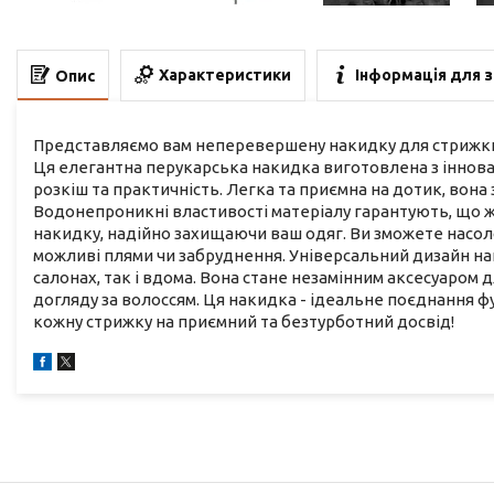
Характеристики
Інформація для 
Опис
Представляємо вам неперевершену накидку для стрижки -
Ця елегантна перукарська накидка виготовлена з іннова
розкіш та практичність. Легка та приємна на дотик, вон
Водонепроникні властивості матеріалу гарантують, що ж
накидку, надійно захищаючи ваш одяг. Ви зможете насо
можливі плями чи забруднення. Універсальний дизайн на
салонах, так і вдома. Вона стане незамінним аксесуаром 
догляду за волоссям. Ця накидка - ідеальне поєднання фу
кожну стрижку на приємний та безтурботний досвід!