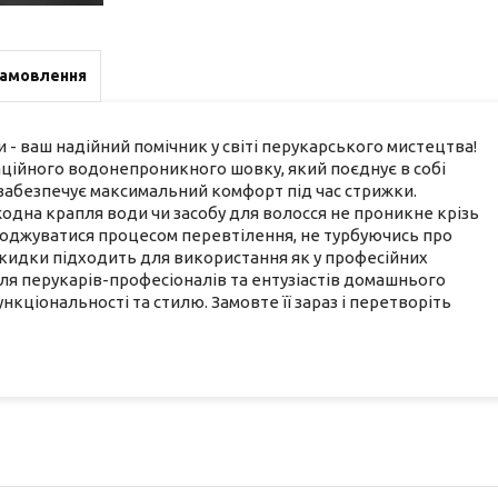
замовлення
 ваш надійний помічник у світі перукарського мистецтва!
ційного водонепроникного шовку, який поєднує в собі
а забезпечує максимальний комфорт під час стрижки.
одна крапля води чи засобу для волосся не проникне крізь
лоджуватися процесом перевтілення, не турбуючись про
кидки підходить для використання як у професійних
для перукарів-професіоналів та ентузіастів домашнього
нкціональності та стилю. Замовте її зараз і перетворіть